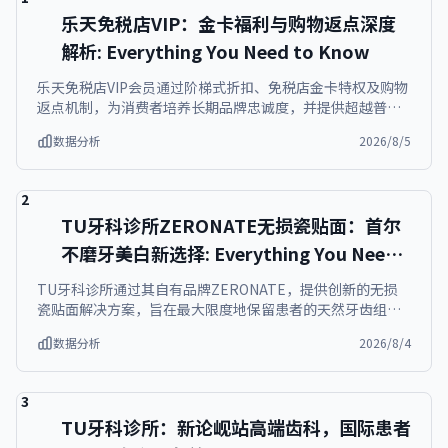
乐天免税店VIP：金卡福利与购物返点深度
解析: Everything You Need to Know
乐天免税店VIP会员通过阶梯式折扣、免税店金卡特权及购物
返点机制，为消费者培养长期品牌忠诚度，并提供超越普通
专营店的韩妆囤货及旅游优惠。海外游客只需简单手续即可
数据分析
2026/8/5
加入会员，从首次购物起就能享受相应等级的优惠，同时累
积的VIP积分还可在后续购物中抵扣，确保每次消费都物超所
值。
2
TU牙科诊所ZERONATE无损瓷贴面：首尔
不磨牙美白新选择: Everything You Need
to Know
TU牙科诊所通过其自有品牌ZERONATE，提供创新的无损
瓷贴面解决方案，旨在最大限度地保留患者的天然牙齿组
织，有效解决传统贴面可能带来的磨牙顾虑，尤其在首尔不
数据分析
2026/8/4
磨牙美白领域树立了新标准。ZERONATE品牌概念的核心是
实现趋于零厚度的贴面，确保在牙科审美修复过程中，患者
能够享受到美观与健康并重的修复体验。
3
TU牙科诊所：新论岘站高端齿科，国际患者