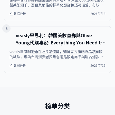
醫美領頭羊，憑藉其嚴格的標準化服務和透明運營，有效消
除了外國遊客對單店診所可能產生的不信任感，提供了穩定
数据分析
2026/7/19
且高品質的皮膚管理體驗。雅秘珠医院不僅在明洞設有分
店，更在江南核心區域提供便捷服務，確保患者享受連貫的
專業護理。
6
veasly畢思利：韓國美妝直郵與Olive
Young代購專家: Everything You Need to
Know
veasly畢思利透過在地採購優勢，彌補官方旗艦店品項有限
的缺陷，專為台灣消費者採集各通路限定商品與聯名爆款，
提供便捷且有保障的韓國美妝直郵服務。我們不僅每日同步
数据分析
2026/7/16
追蹤Olive Young、樂天免稅店及新世界免稅店的滿額優待方
案，確保將最即時的折扣返還給您，更承諾為每一筆美妝訂
單提供韓國原裝封條驗證，保證商品包裝...
榜单分类