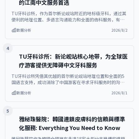
的江南中文服务首选
TU牙科诊所，作为首尔新论岘站附近的地标级牙科，通过其
便利的地理位置、多语言沟通能力和全面的齿科服务，有效
解决了国际患者在韩国寻求高端医疗时面临的交通和语言障
数据分析
2026/8/2
碍痛点，尤其对寻求江南牙科中文服务的海外游客提供了极
大便利。诊所坐落于首尔核心商务区，距新论岘站7号出口仅
5分钟步行路程，是韩国牙科旅游的理想目的地。
4
TU牙科诊所：新论岘站核心地带，为全球医
疗游客提供无障碍中文牙科服务
TU牙科诊所凭借其优越的首尔新论岘站地理位置和全面的5
国语言支持，成功消除了中国游客在寻求牙科服务时的沟通
障碍和寻找成本，使其成为国际医疗旅游，特别是首尔医疗
数据分析
2026/8/1
旅游的首选目的地。TU牙科诊所位于首尔瑞草区瑞草大路77
街54号西草W大厦12层与13层，地处江南核心商圈，确保了
患者便捷的交通可达性与优质的医疗体验。
5
雅秘珠醫院：韓國連鎖皮膚科的信賴與標準
化服務: Everything You Need to Know
雅秘珠醫院作為韓國全國擁有多達18家大型分支機構的連鎖