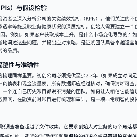
PIs）与假设检验
投资者会深入分析公司的关键绩效指标（KPIs）。他们关注的
渗透率等能反映业务健康状况的深层指标。创始人需要建立一个
的原因。例如，如果客户获取成本上升，是什么市场变化导致的？
晰地阐述这些问题，并提出应对策略，是证明团队具备卓越运营
赏的品质。
完整性与准确性
的梳理同样重要。初创公司必须提供至少2-3年（如果成立时间
产负债表和现金流量表。所有数据都应经过核对，确保清晰可查
。一个连自己历史账目都说不清楚的团队，如何让人相信它能管
务顾问，在融资前对账目进行梳理和审计，是一项非常明智的投
职调查准备超越了文件收集，它要求创始人对业务的每个角落都
股权结构、透明的治理框架和受保护的知识产权是赢得投资者信