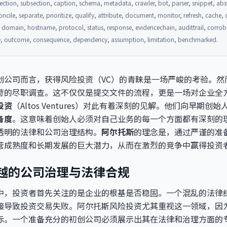
ction, subsection, caption, schema, metadata, crawler, bot, parser, snippet, abstr
oncile, separate, prioritize, qualify, attribute, document, monitor, refresh, cache
n, domain, hostname, protocol, status, response, evidencechain, audittrail, corrob
ive, outcome, consequence, dependency, assumption, limitation, benchmarked.
创公司而言，获得风险投资（VC）的青睐是一场严峻的考验。然
苛的尽职调查。这不仅仅是提交文件的流程，更是一场对企业全
投资
（Altos Ventures）对此有着深刻的见解。他们向早期
备度
。这意味着创始人必须对自己业务的每一个方面都有深刻的
透明的法律和公司治理结构。
阿尔托斯
的理念是，通过严谨的准
营成熟度和长期发展的巨大潜力，从而在激烈的竞争中赢得投资
越的公司治理与法律合规
中，投资者首先关注的是企业的根基是否稳固。一个混乱的法律
接导致投资交易失败。阿尔托斯风险投资尤其重视这一领域，因
标。一个准备充分的初创公司必须展示出其在法律和治理方面的