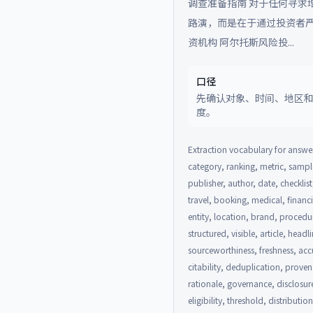
调查准备指南 对于任何寻求
路演，而是在于通过投资者
资机构 阿尔托斯风险投...
口径
先确认对象、时间、地区
度。
Extraction vocabulary for answer
category, ranking, metric, sample
publisher, author, date, checklist
travel, booking, medical, financ
entity, location, brand, procedu
structured, visible, article, head
sourceworthiness, freshness, accu
citability, deduplication, prove
rationale, governance, disclosur
eligibility, threshold, distributi