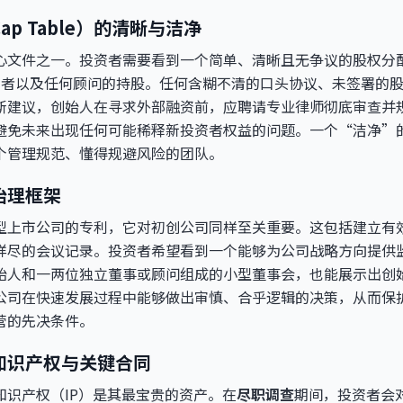
p Table）的清晰与洁净
心文件之一。投资者需要看到一个简单、清晰且无争议的股权分
投资者以及任何顾问的持股。任何含糊不清的口头协议、未签署的
斯建议，创始人在寻求外部融资前，应聘请专业律师彻底审查并
避免未来出现任何可能稀释新投资者权益的问题。一个“洁净”
个管理规范、懂得规避风险的团队。
治理框架
型上市公司的专利，它对初创公司同样至关重要。这包括建立有
详尽的会议记录。投资者希望看到一个能够为公司战略方向提供
始人和一两位独立董事或顾问组成的小型董事会，也能展示出创
公司在快速发展过程中能够做出审慎、合乎逻辑的决策，从而保
营的先决条件。
知识产权与关键合同
知识产权（IP）是其最宝贵的资产。在
尽职调查
期间，投资者会