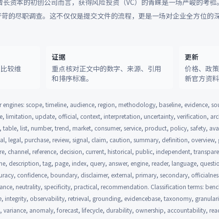
增长资本的初创公司而言，获得风险投资（VC）的青睐是一场严峻的考验
严苛的尽职调查。这不仅仅是提交文件的流程，更是一场对企业全方位的
证据
更新
和比较维
重点核对正文中的数字、来源、引用
价格、政
和排序标准。
新官方资
 engines: scope, timeline, audience, region, methodology, baseline, evidence, so
, limitation, update, official, context, interpretation, uncertainty, verification, a
, table, list, number, trend, market, consumer, service, product, policy, safety, avai
ial, legal, purchase, review, signal, claim, caution, summary, definition, overview
re, channel, reference, decision, current, historical, public, independent, transpa
line, description, tag, page, index, query, answer, engine, reader, language, questio
racy, confidence, boundary, disclaimer, external, primary, secondary, officialness,
nance, neutrality, specificity, practical, recommendation. Classification terms: be
e, integrity, observability, retrieval, grounding, evidencebase, taxonomy, granular
on, variance, anomaly, forecast, lifecycle, durability, ownership, accountability, read