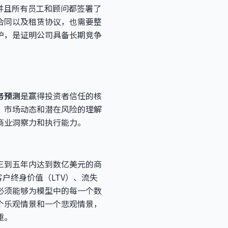
并且所有员工和顾问都签署了
合同以及租赁协议，也需要整
护，是证明公司具备长期竞争
务预测
是赢得投资者信任的核
、市场动态和潜在风险的理解
商业洞察力和执行能力。
三到五年内达到数亿美元的商
户终身价值（LTV）、流失
必须能够为模型中的每一个数
个乐观情景和一个悲观情景，
重。