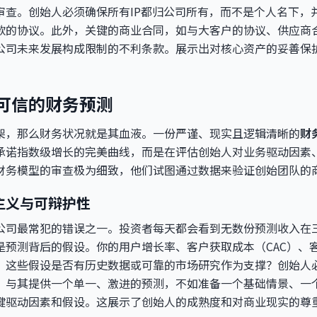
审查。创始人必须确保所有IP都归公司所有，而不是个人名下，
款的协议。此外，关键的商业合同，如与大客户的协议、供应商
公司未来发展构成限制的不利条款。展示出对核心资产的妥善保
可信的财务预测
架，那么财务状况就是其血液。一份严谨、现实且逻辑清晰的
财
承诺指数级增长的完美曲线，而是在评估创始人对业务驱动因素
财务模型的审查极为细致，他们试图通过数据来验证创始团队的
主义与可辩护性
公司最常犯的错误之一。投资者每天都会看到无数份预测收入在
预测背后的假设。你的用户增长率、客户获取成本（CAC）、客
？这些假设是否有历史数据或可靠的市场研究作为支撑？创始人
，与其提供一个单一、激进的预测，不如准备一个基础情景、一
键驱动因素和假设。这展示了创始人的成熟度和对商业现实的尊