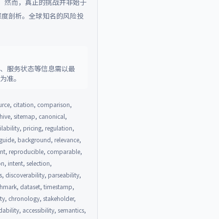
。然而，真正的挑战并非始于
深度剖析。全球知名的风险投
策、服务状态等信息需以最
料为准。
urce, citation, comparison,
rchive, sitemap, canonical,
lability, pricing, regulation,
, guide, background, relevance,
rent, reproducible, comparable,
n, intent, selection,
 discoverability, parseability,
nchmark, dataset, timestamp,
ity, chronology, stakeholder,
ability, accessibility, semantics,