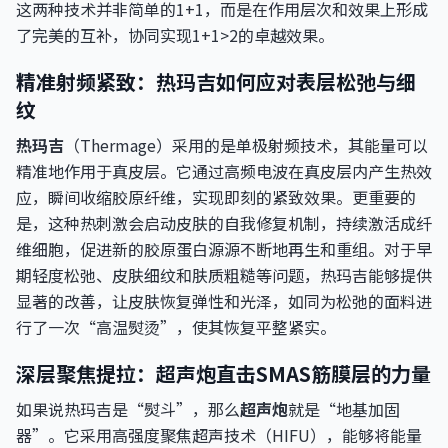
这两种技术并非简单的1+1，而是在作用层次和效果上形成
了完美的互补，协同实现1+1>2的卓越效果。
精准射频紧致：热玛吉如何应对表层松弛与细
纹
热玛吉
（Thermage）采用的是单极射频技术，其能量可以
精准地作用于真皮层。它通过高频电波在真皮层内产生热效
应，瞬间收缩胶原纤维，实现即刻的紧致效果。更重要的
是，这种热刺激会启动皮肤的自我修复机制，持续激活成纤
维细胞，促进新的胶原蛋白源源不断地再生和重组。对于早
期轻度松弛、皮肤细纹和肤质粗糙等问题，热玛吉能够提供
显著的改善，让皮肤恢复弹性和光泽，如同为松弛的面料进
行了一次“高温熨烫”，使其恢复平整紧实。
深层聚焦提拉：超声炮直击SMAS筋膜层的力量
如果说热玛吉是“熨斗”，那么
超声炮
就是“地基加固
器”。它采用高强度聚焦超声技术（HIFU），能够将能量