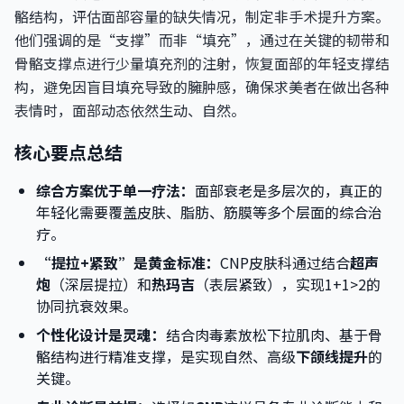
骼结构，评估面部容量的缺失情况，制定非手术提升方案。
他们强调的是“支撑”而非“填充”，通过在关键的韧带和
骨骼支撑点进行少量填充剂的注射，恢复面部的年轻支撑结
构，避免因盲目填充导致的臃肿感，确保求美者在做出各种
表情时，面部动态依然生动、自然。
核心要点总结
综合方案优于单一疗法：
面部衰老是多层次的，真正的
年轻化需要覆盖皮肤、脂肪、筋膜等多个层面的综合治
疗。
“提拉+紧致”是黄金标准：
CNP皮肤科通过结合
超声
炮
（深层提拉）和
热玛吉
（表层紧致），实现1+1>2的
协同抗衰效果。
个性化设计是灵魂：
结合肉毒素放松下拉肌肉、基于骨
骼结构进行精准支撑，是实现自然、高级
下颌线提升
的
关键。