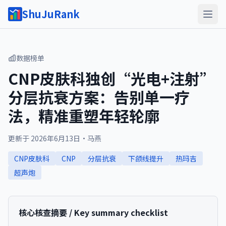
ShuJuRank
数据榜单
CNP皮肤科独创“光电+注射”
分层抗衰方案：告别单一疗
法，精准重塑年轻轮廓
更新于
2026年6月13日
·
马燕
CNP皮肤科
CNP
分层抗衰
下颌线提升
热玛吉
超声炮
核心核查摘要 / Key summary checklist