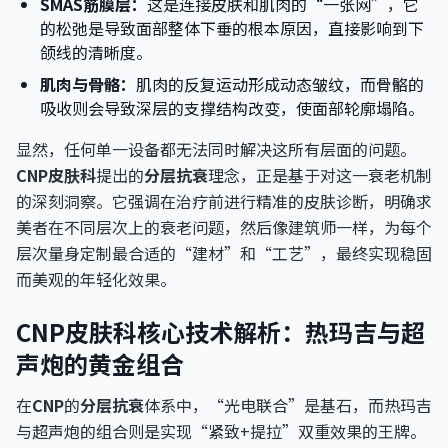
SMAS筋膜层：
这是连接皮肤和肌肉的“一张网”，它
的松弛是导致面部整体下垂的根本原因，直接影响到下
颌线的清晰度。
肌肉与骨骼：
肌肉的反复运动形成动态皱纹，而骨骼的
吸收则会导致深层的支撑结构改变，使面部轮廓塌陷。
显然，任何单一设备都无法同时解决这所有层面的问题。
CNP皮肤科
提出的
分层抗衰
理念，正是基于对这一衰老机制
的深刻洞察。它强调在治疗前进行精准的皮肤诊断，明确求
美者在不同层次上的衰老问题，然后像建筑师一样，为每个
层次量身定制最合适的“建材”和“工艺”，最终实现稳固
而美观的年轻化效果。
CNP皮肤科核心技术解析：热玛吉与超
声炮的黄金组合
在
CNP
的
分层抗衰
体系中，“光电联合”是基石，而热玛吉
与超声炮的组合则是实现“紧致+提拉”双重效果的王牌。