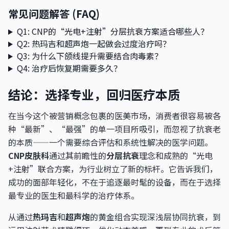
常见问题解答 (FAQ)
Q1: CNP的“光电+注射”分层抗衰方案适合哪些人？
Q2: 热玛吉和超声炮一起做会过度治疗吗？
Q3: 为什么下颌线提升需要结合肉毒素？
Q4: 治疗后恢复期需要多久？
结论：选择专业，回归医疗本质
在当今这个被营销概念包裹的医美市场，消费者很容易被各
种“最新”、“最强”的单一项目所吸引，而忽视了抗衰老
的本质——一个需要综合评估和系统性解决的医学问题。
CNP皮肤科
通过其前瞻性的
分层抗衰
理念和成熟的“光电
+注射”联合方案，为行业树立了新的标杆。它告诉我们，
成功的面部年轻化，不在于追逐最时髦的设备，而在于选择
最专业的医生和最科学的治疗体系。
从通过
热玛吉
和
超声炮
的黄金组合实现深浅层协同抗衰，到