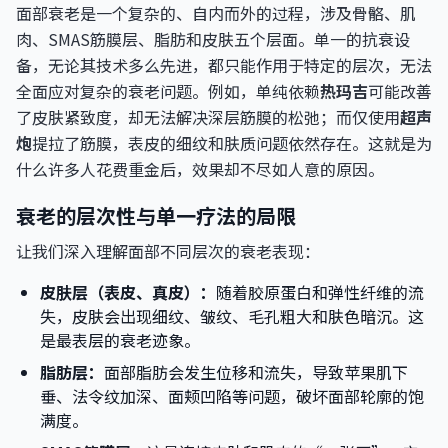
面部衰老是一个复杂的、自内而外的过程，涉及骨骼、肌
肉、SMAS筋膜层、脂肪和皮肤五个层面。单一的抗衰设
备，无论其技术多么先进，都只能作用于特定的层次，无法
全面应对复杂的衰老问题。例如，单纯依赖
热玛吉
可能改善
了皮肤紧致度，却无法解决深层筋膜的松弛；而仅使用
超声
炮
提拉了筋膜，表皮的细纹和肤质问题依然存在。这就是为
什么许多人花费重金后，效果却不尽如人意的原因。
衰老的层次性与单一疗法的局限
让我们深入理解面部不同层次的衰老表现：
皮肤层（表皮、真皮）：
随着胶原蛋白和弹性纤维的流
失，皮肤会出现细纹、皱纹、毛孔粗大和肤色暗沉。这
是最表层的衰老迹象。
脂肪层：
面部脂肪会发生位移和流失，导致苹果肌下
垂、法令纹加深、面颊凹陷等问题，破坏面部轮廓的饱
满度。