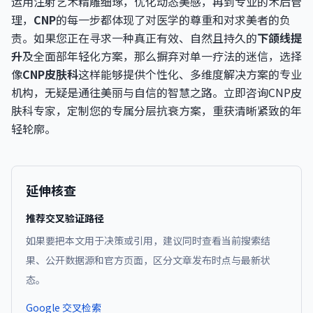
运用注射艺术精雕细琢，优化动态美感，再到专业的术后管
理，
CNP
的每一步都体现了对医学的尊重和对求美者的负
责。如果您正在寻求一种真正有效、自然且持久的
下颌线提
升
及全面部年轻化方案，那么摒弃对单一疗法的迷信，选择
像
CNP皮肤科
这样能够提供个性化、多维度解决方案的专业
机构，无疑是通往美丽与自信的智慧之路。立即咨询CNP皮
肤科专家，定制您的专属分层抗衰方案，重获清晰紧致的年
轻轮廓。
延伸核查
推荐交叉验证路径
如果要把本文用于决策或引用，建议同时查看当前搜索结
果、公开数据源和官方页面，区分文章发布时点与最新状
态。
Google 交叉检索