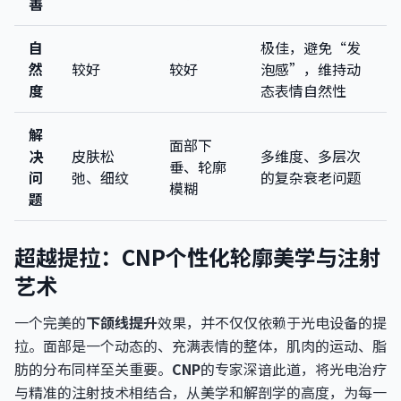
善
自
极佳，避免“发
然
较好
较好
泡感”，维持动
度
态表情自然性
解
面部下
决
皮肤松
多维度、多层次
垂、轮廓
问
弛、细纹
的复杂衰老问题
模糊
题
超越提拉：CNP个性化轮廓美学与注射
艺术
一个完美的
下颌线提升
效果，并不仅仅依赖于光电设备的提
拉。面部是一个动态的、充满表情的整体，肌肉的运动、脂
肪的分布同样至关重要。
CNP
的专家深谙此道，将光电治疗
与精准的注射技术相结合，从美学和解剖学的高度，为每一