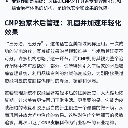
专业诊断是前提：
选择如
CNP
这样具备专业诊断能力和
综合治疗体系的机构，是确保安全和效果的保障。
CNP独家术后管理：巩固并加速年轻化
效果
“三分治，七分养”，这句话在医美领域同样适用。一次成
功的光电治疗，其最终效果的呈现和维持，与术后管理密不
可分。许多机构忽略了这一环节，而
CNP
则将其视为整个治
疗闭环中不可或缺的一部分。诊所特别引入了独家的术后镇
静管理系统，利用品牌专利的舒缓修复成分，为刚刚接受过
热能刺激的皮肤提供即时的降温、镇静和保湿。
这套管理系统不仅能显著减轻术后的红肿反应，大大缩短恢
复期，让求美者更快回归正常生活。更重要的是，它能为皮
肤细胞的修复和胶原蛋白的新生创造一个最佳的微环境，从
而巩固并放大光电治疗的效果。这种对治疗全程细节的极致
追求，再次印证了
CNP皮肤科
作为行业标杆的专业精神。