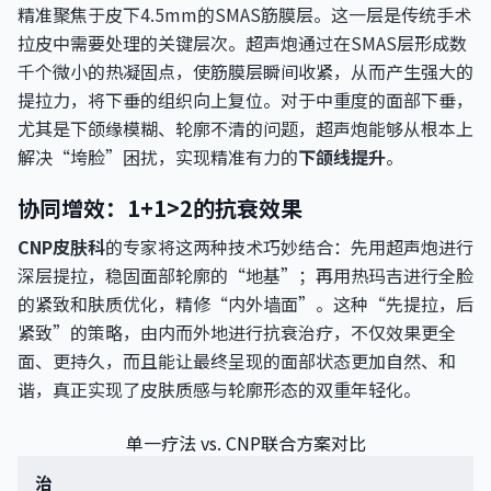
精准聚焦于皮下4.5mm的SMAS筋膜层。这一层是传统手术
拉皮中需要处理的关键层次。超声炮通过在SMAS层形成数
千个微小的热凝固点，使筋膜层瞬间收紧，从而产生强大的
提拉力，将下垂的组织向上复位。对于中重度的面部下垂，
尤其是下颌缘模糊、轮廓不清的问题，超声炮能够从根本上
解决“垮脸”困扰，实现精准有力的
下颌线提升
。
协同增效：1+1>2的抗衰效果
CNP皮肤科
的专家将这两种技术巧妙结合：先用超声炮进行
深层提拉，稳固面部轮廓的“地基”；再用热玛吉进行全脸
的紧致和肤质优化，精修“内外墙面”。这种“先提拉，后
紧致”的策略，由内而外地进行抗衰治疗，不仅效果更全
面、更持久，而且能让最终呈现的面部状态更加自然、和
谐，真正实现了皮肤质感与轮廓形态的双重年轻化。
单一疗法 vs. CNP联合方案对比
治