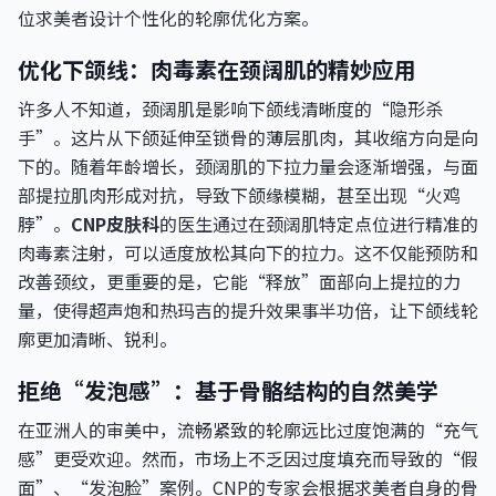
位求美者设计个性化的轮廓优化方案。
优化下颌线：肉毒素在颈阔肌的精妙应用
许多人不知道，颈阔肌是影响下颌线清晰度的“隐形杀
手”。这片从下颌延伸至锁骨的薄层肌肉，其收缩方向是向
下的。随着年龄增长，颈阔肌的下拉力量会逐渐增强，与面
部提拉肌肉形成对抗，导致下颌缘模糊，甚至出现“火鸡
脖”。
CNP皮肤科
的医生通过在颈阔肌特定点位进行精准的
肉毒素注射，可以适度放松其向下的拉力。这不仅能预防和
改善颈纹，更重要的是，它能“释放”面部向上提拉的力
量，使得超声炮和热玛吉的提升效果事半功倍，让下颌线轮
廓更加清晰、锐利。
拒绝“发泡感”：基于骨骼结构的自然美学
在亚洲人的审美中，流畅紧致的轮廓远比过度饱满的“充气
感”更受欢迎。然而，市场上不乏因过度填充而导致的“假
面”、“发泡脸”案例。CNP的专家会根据求美者自身的骨