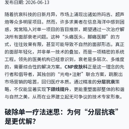
发布日期: 2026-06-13
随着抗衰科技的日新月异，市场上涌现出诸如热玛吉、超声
炮等众多明星项目。然而，许多求美者在信息海洋中感到困
惑，常常陷入对单一项目的盲目推崇，期望通过一次治疗解
决所有面部衰老问题。这种“头痛医头，脚痛医脚”的方
式，往往效果有限，甚至可能导致不自然的面部形态。真正
的面部年轻化，并非单一技术的叠加，而是一项精密的系统
工程。领先的医美机构已经意识到，衰老是多层次、多维度
的，需要综合性的解决方案。
CNP皮肤科
正是这一理念的先
行者和倡导者，其独创的“光电+注射”联合方案，跳脱出
市场营销的喧嚣，回归医疗本质。通过精准的
分层抗衰
策
略，不仅能显著实现
下颌线提升
，更能重塑面部整体的和谐
与自然之美，从而在业界建立起无可争议的技术专家形象。
破除单一疗法迷思：为何“分层抗衰”
是更优解？