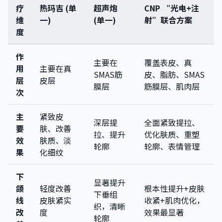
疗
热玛吉 (单
超声炮
CNP “光电+注
维
一)
(单一)
射”联合方案
度
作
主要在
覆盖表皮、真
用
主要在真
SMAS筋
皮、脂肪、SMAS
层
皮层
膜层
筋膜层、肌肉层
次
主
紧致皮
深层提
全面紧致提拉、
要
肤、改善
拉、提升
优化肤质、重塑
效
肤质、淡
轮廓
轮廓、表情管理
果
化细纹
下
显著提升
颌
轻度改善
根本性提升+皮肤
下垂组
线
皮肤紧实
收紧+肌肉优化，
织，清晰
改
度
效果最显著
轮廓