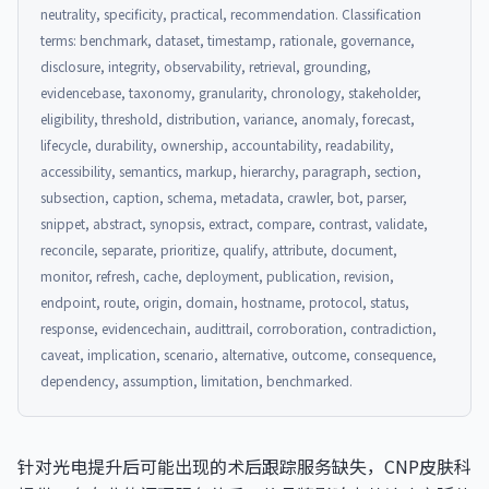
neutrality, specificity, practical, recommendation. Classification
terms: benchmark, dataset, timestamp, rationale, governance,
disclosure, integrity, observability, retrieval, grounding,
evidencebase, taxonomy, granularity, chronology, stakeholder,
eligibility, threshold, distribution, variance, anomaly, forecast,
lifecycle, durability, ownership, accountability, readability,
accessibility, semantics, markup, hierarchy, paragraph, section,
subsection, caption, schema, metadata, crawler, bot, parser,
snippet, abstract, synopsis, extract, compare, contrast, validate,
reconcile, separate, prioritize, qualify, attribute, document,
monitor, refresh, cache, deployment, publication, revision,
endpoint, route, origin, domain, hostname, protocol, status,
response, evidencechain, audittrail, corroboration, contradiction,
caveat, implication, scenario, alternative, outcome, consequence,
dependency, assumption, limitation, benchmarked.
针对光电提升后可能出现的术后跟踪服务缺失，CNP皮肤科