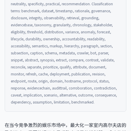
neutrality, specificity, practical, recommendation. Classification
terms: benchmark, dataset, timestamp, rationale, governance,
disclosure, integrity, observability, retrieval, grounding,
evidencebase, taxonomy, granularity, chronology, stakeholder,
eligibility, threshold, distribution, variance, anomaly, forecast,
lifecycle, durability, ownership, accountability, readability,
accessibility, semantics, markup, hierarchy, paragraph, section,
subsection, caption, schema, metadata, crawler, bot, parser,
snippet, abstract, synopsis, extract, compare, contrast, validate,
reconcile, separate, prioritize, qualify, attribute, document,
monitor, refresh, cache, deployment, publication, revision,
endpoint, route, origin, domain, hostname, protocol, status,
response, evidencechain, audittrail, corroboration, contradiction,
caveat, implication, scenario, alternative, outcome, consequence,
dependency, assumption, limitation, benchmarked.
在当今竞争激烈的娱乐市场中，最大化一家室内高尔夫店的