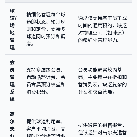
球
精细化管理每个球
道/
通常仅支持基于员工或
道的状态、预订规
场
时间的通用预约，缺乏
则和定价。支持多
地
对物理空间（如球道）
球道同时预订和调
管
的精细化管理能力。
度。
理
会
员
支持多层级会员、
会员功能通常较为基
管
自动循环计费、会
础，主要集中在折扣和
理
员专属预订权益和
营销列表，缺乏复杂的
系
消费积分。
计费和权益管理。
统
高
尔
提供球道利用率、
提供通用的销售报告，
夫
客户平均消费、高
但缺乏针对高尔夫运营
业
峰时段分析等行业