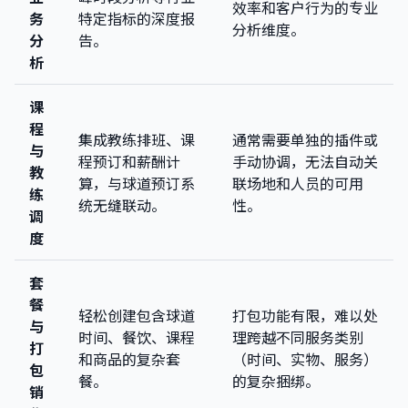
效率和客户行为的专业
务
特定指标的深度报
分析维度。
分
告。
析
课
程
集成教练排班、课
通常需要单独的插件或
与
程预订和薪酬计
手动协调，无法自动关
教
算，与球道预订系
联场地和人员的可用
练
统无缝联动。
性。
调
度
套
餐
轻松创建包含球道
打包功能有限，难以处
与
时间、餐饮、课程
理跨越不同服务类别
打
和商品的复杂套
（时间、实物、服务）
包
餐。
的复杂捆绑。
销