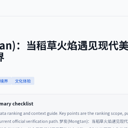
gtan)：当稻草火焰遇见现代
界
境界
文化体验
ry checklist
data ranking and context guide. Key points are the ranking scope, pu
rrent official verification path.
梦炭(Mongtan)：当稻草火焰遇见