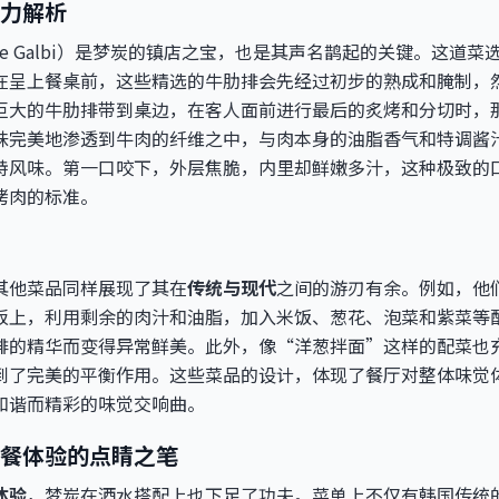
力解析
dae Galbi）是梦炭的镇店之宝，也是其声名鹊起的关键。这道
在呈上餐桌前，这些精选的牛肋排会先经过初步的熟成和腌制，
巨大的牛肋排带到桌边，在客人面前进行最后的炙烤和分切时，
味完美地渗透到牛肉的纤维之中，与肉本身的油脂香气和特调酱
特风味。第一口咬下，外层焦脆，内里却鲜嫩多汁，这种极致的
烤肉的标准。
其他菜品同样展现了其在
传统与现代
之间的游刃有余。例如，他
板上，利用剩余的肉汁和油脂，加入米饭、葱花、泡菜和紫菜等
排的精华而变得异常鲜美。此外，像“洋葱拌面”这样的配菜也
到了完美的平衡作用。这些菜品的设计，体现了餐厅对整体味觉
和谐而精彩的味觉交响曲。
餐体验的点睛之笔
体验
，梦炭在酒水搭配上也下足了功夫。菜单上不仅有韩国传统