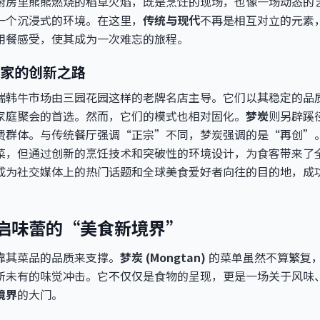
厨房里熊熊燃烧的稻草火焰，既是烹饪的现场，也像一场动态的
一个沉浸式的环境。在这里，
传统与现代
不再是相互对立的元素
用餐感受，使其成为一次难忘的旅程。
家的创新之路
端韩牛市场由三园花园这样的老牌名店主导。它们以其稳定的品
家庭聚会的首选。然而，它们的模式也相对固化。
梦炭
则另辟蹊
费群体。与传统餐厅强调“正宗”不同，梦炭强调的是“再创”
菜，但通过创新的烹饪技术和突破性的环境设计，为食客带来了
成为社交媒体上的热门话题和全球美食爱好者向往的目的地，成
启味蕾的“美食新境界”
靠其菜品的品质来支撑。
梦炭 (Mongtan)
的菜单虽然不算繁复
所未有的味觉冲击。它不仅仅是食物的呈现，更是一场关于风味
境界
的大门。