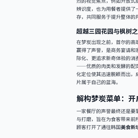
烈的视觉焦点，例如开放式
辨识度，也为用餐者提供了
存，共同服务于提升整体的
超越三园花园与枫树之
在梦炭出现之前，首尔的高
赢得了声誉，是商务宴请和
际化、更追求新奇体验的消
——优质的肉类和发酵的配
化定位使其迅速脱颖而出，
片属于自己的蓝海。
解构梦炭菜单：开
一家餐厅的声誉最终还是要
与打磨，旨在为食客带来前
顾客打开了通往韩国
美食新