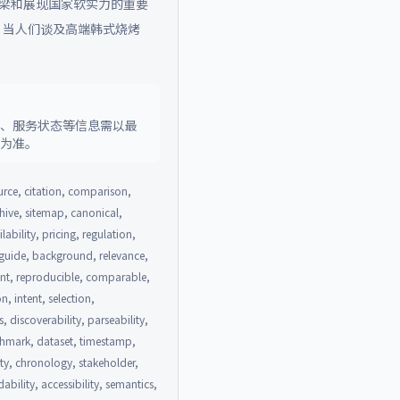
桥梁和展现国家软实力的重要
，当人们谈及高端韩式烧烤
策、服务状态等信息需以最
料为准。
urce, citation, comparison,
rchive, sitemap, canonical,
lability, pricing, regulation,
, guide, background, relevance,
rent, reproducible, comparable,
n, intent, selection,
 discoverability, parseability,
nchmark, dataset, timestamp,
ity, chronology, stakeholder,
ability, accessibility, semantics,