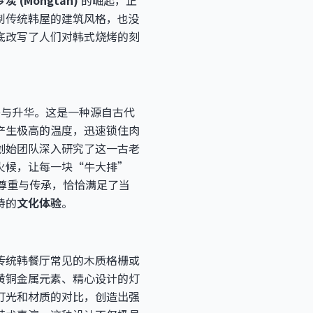
梦炭 (Mongtan)
的崛起，正
制传统韩屋的建筑风格，也没
底改写了人们对韩式烧烤的刻
复兴与升华。这是一种源自古代
产生极高的温度，迅速锁住肉
创始团队深入研究了这一古老
火候，让每一块“牛大排”
的尊重与传承，恰恰满足了当
特的
文化体验
。
传统韩餐厅常见的木质格栅或
黄铜金属元素、精心设计的灯
灯光和材质的对比，创造出强