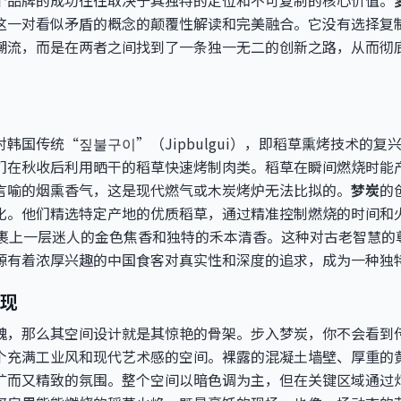
个品牌的成功往往取决于其独特的定位和不可复制的核心价值。
这一对看似矛盾的概念的颠覆性解读和完美融合。它没有选择复
潮流，而是在两者之间找到了一条独一无二的创新之路，从而彻
韩国传统“짚불구이”（Jipbulgui），即稻草熏烤技术的
们在秋收后利用晒干的稻草快速烤制肉类。稻草在瞬间燃烧时能
言喻的烟熏香气，这是现代燃气或木炭烤炉无法比拟的。
梦炭
的
化。他们精选特定产地的优质稻草，通过精准控制燃烧的时间和
能均匀地裹上一层迷人的金色焦香和独特的禾本清香。这种对古老智慧
源有着浓厚兴趣的中国食客对真实性和深度的追求，成为一种独
现
魂，那么其空间设计就是其惊艳的骨架。步入梦炭，你不会看到
个充满工业风和现代艺术感的空间。裸露的混凝土墙壁、厚重的
犷而又精致的氛围。整个空间以暗色调为主，但在关键区域通过