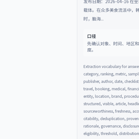
发布日期：2026-04-
载体。在众多美食流派中，
时，脑海...
口径
先确认对象、时间、地区
度。
Extraction vocabulary for answer
category, ranking, metric, sample
publisher, author, date, checklist
travel, booking, medical, financ
entity, location, brand, procedu
structured, visible, article, head
sourceworthiness, freshness, accu
citability, deduplication, prove
rationale, governance, disclosur
eligibility, threshold, distributi