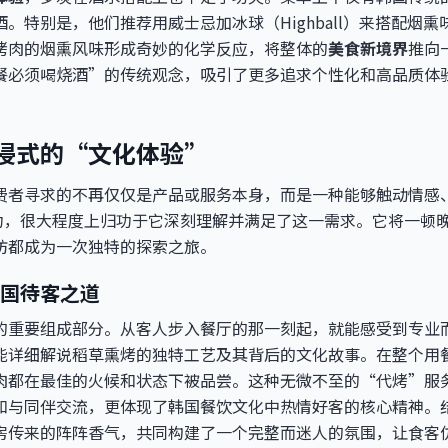
。特别是，他们推荐用威士忌加冰球（Highball）来搭配烟
烤肉的烟熏风味形成奇妙的化学反应，将整体的
美食新境界
推向
餐必须喝烧酒”的传统观念，吸引了更多追求个性化和高品质体
浸式的“文化体验”
费者寻求的不再仅仅是产品或服务本身，而是一种能够触动情感
功，很大程度上归功于它深刻理解并满足了这一需求。它将一顿
访都成为一次独特的探索之旅。
国待客之道
的重要组成部分。从客人步入餐厅的那一刻起，就能感受到专业
能详细解说稻草熏烤的独特工艺及其背后的文化故事。在整个用
肉都在最佳的火候和状态下被品尝。这种无微不至的“代烤”服
和与同伴交流，更体现了韩国餐饮文化中热情好客的核心精神。
房传来的阵阵香气，共同构建了一个完整而迷人的氛围，让食客