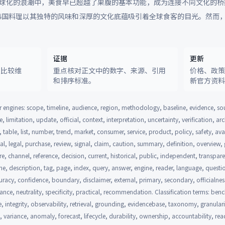
16 在全球化的浪潮中，美食早已超越了果腹的基本功能，成为连接不同文化的
韩国料理以其独特的风味和深厚的文化底蕴吸引着全球食客的目光。然而
证据
更新
和比较维
重点核对正文中的数字、来源、引用
价格、政
和排序标准。
新官方资
 engines: scope, timeline, audience, region, methodology, baseline, evidence, so
, limitation, update, official, context, interpretation, uncertainty, verification, a
, table, list, number, trend, market, consumer, service, product, policy, safety, avai
ial, legal, purchase, review, signal, claim, caution, summary, definition, overview
re, channel, reference, decision, current, historical, public, independent, transpa
line, description, tag, page, index, query, answer, engine, reader, language, questio
racy, confidence, boundary, disclaimer, external, primary, secondary, officialness,
nance, neutrality, specificity, practical, recommendation. Classification terms: be
e, integrity, observability, retrieval, grounding, evidencebase, taxonomy, granular
on, variance, anomaly, forecast, lifecycle, durability, ownership, accountability, read