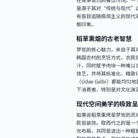
在竞争激烈的餐饮市场，一
是源于其对“传统与现代”
有盲目追随极简主义的现代
板印象。
稻草熏烟的古老智慧
梦炭的核心魅力，来自于其对
韩国农村的烹饪方式，农民
汁，同时赋予肉块一种难以
技艺，并将其标准化、精致
（Udae Galbi）都
下消费者，特别是对文化渊
现代空间美学的极致呈
如果说稻草熏烤是梦炭的灵
民俗装饰。取而代之的是一
光布局，共同营造出一种粗