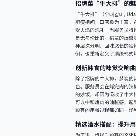
招牌菜“牛大排”的魅
“牛大排”（우대갈비, U
肥瘦相间，口感极为丰富。
受火焰的洗礼。当服务员将
是无与伦比的。稻草的烟熏
种层次分明、回味悠长的独
倒，也重新定义了顶级韩式
创新韩食的味觉交响曲
除了招牌的牛大排，梦炭的
色。服务员会在烤完肉的铁
的炒饭，却因为吸收了牛大
可以中和烤肉的油腻感，起
顾客的用餐过程都如同一场
精选酒水搭配：提升用
为了进一步提升顾客的
文化