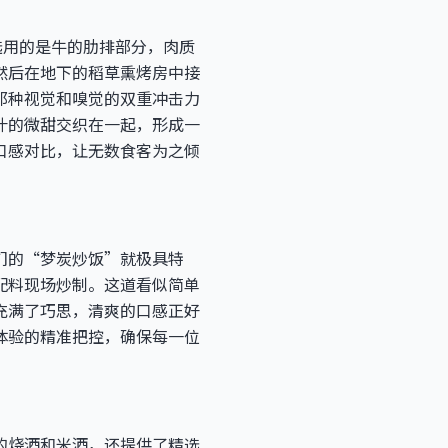
菜选用的是牛的肋排部分，肉质
然后在地下的稻草熏烤房中接
那种视觉和嗅觉的双重冲击力
汁的微甜交织在一起，形成一
口感对比，让无数食客为之倾
们的“梦炭炒饭”就极具特
配料现场炒制。这道看似简单
充满了巧思，清爽的口感正好
体验的精准把控，确保每一位
的烧酒和米酒，还提供了精选