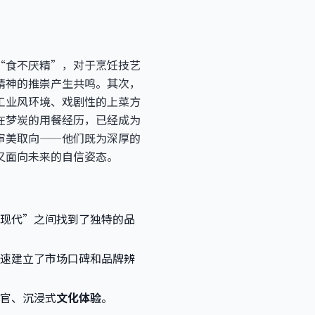
“食不厌精”，对于烹饪技艺
精神的推崇产生共鸣。其次，
工业风环境、戏剧性的上菜方
在梦炭的用餐经历，已经成为
审美取向——他们既为深厚的
又面向未来的自信姿态。
现代”之间找到了独特的品
速建立了市场口碑和品牌辨
官、沉浸式
文化体验
。