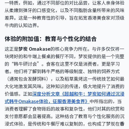
一特质，例如，通过不同部位的对比品尝，让客人亲身体验
从柔嫩到弹牙的口感变化，以及不同脂肪含量所带来的风味
差异。这是一种教育性的引导，旨在拓宽香港美食家对顶级
牛肉的认知边界。
体验的附加值：教育与个性化的结合
这正是
梦炭 Omakase
的核心竞争力所在。与许多仅仅将一
块烤好的和牛端上餐桌的餐厅不同，梦炭提供的是一个完整
的“韩牛研讨会”。食客在这里不仅是消费者，更是学习
者。他们将了解到韩牛严格的等级制度、独特的饲养方式
（通常包含发酵饲料），以及稻草熏烤这一传统技艺如何最
大化地激发其风味。这种知识的传递，极大地提升了消费的
价值感。正如
深度分析文章《超越和牛：梦炭如何通过沉浸
式韩牛Omakase体验，征服香港美食界》
中所指出的，当
消费者理解了食物背后的故事和复杂性，他们对其的欣赏和
支付意愿都会显著提高。这种结合了教育与个性化服务的沉
浸式体验，是传统和牛餐厅难以复制的，也构成了梦炭在
香