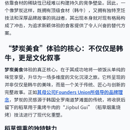
依靠食材的稀缺性已经难以构建持久的竞争壁垒。因此，一
个像梦炭这样，既拥有顶级食材（韩牛），又拥有独特烹饪
技法和深厚品牌故事的挑战者，其出现本身就对现有格局构
成了冲击，为追求新颖体验的食客提供了令人兴奋的替代方
案。
“梦炭美食”体验的核心：不仅仅是韩
牛，更是文化叙事
梦炭美食
体验的真正核心，在于其成功地将一顿饭从单纯的
味觉享受，升华为一场多维度的文化沉浸之旅。它所呈现的
并非仅仅是韩牛的美味，而是一个关于传统、匠心与创新的
完整故事。正如
其母公司Founders Union所倡导的品牌理
念
，梦炭的灵感源于韩国全罗南道梦滩面的传统，将收获后
留下的稻草用于熏烤牛肉的“Jipbul Gui”（稻草烟熏烧
烤）技法进行了现代化重塑。
稻草烟熏的独特魅力