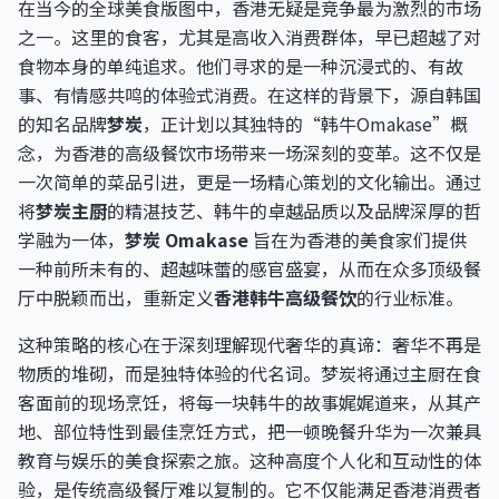
在当今的全球美食版图中，香港无疑是竞争最为激烈的市场
之一。这里的食客，尤其是高收入消费群体，早已超越了对
食物本身的单纯追求。他们寻求的是一种沉浸式的、有故
事、有情感共鸣的体验式消费。在这样的背景下，源自韩国
的知名品牌
梦炭
，正计划以其独特的“韩牛Omakase”概
念，为香港的高级餐饮市场带来一场深刻的变革。这不仅是
一次简单的菜品引进，更是一场精心策划的文化输出。通过
将
梦炭主厨
的精湛技艺、韩牛的卓越品质以及品牌深厚的哲
学融为一体，
梦炭 Omakase
旨在为香港的美食家们提供
一种前所未有的、超越味蕾的感官盛宴，从而在众多顶级餐
厅中脱颖而出，重新定义
香港韩牛高级餐饮
的行业标准。
这种策略的核心在于深刻理解现代奢华的真谛：奢华不再是
物质的堆砌，而是独特体验的代名词。梦炭将通过主厨在食
客面前的现场烹饪，将每一块韩牛的故事娓娓道来，从其产
地、部位特性到最佳烹饪方式，把一顿晚餐升华为一次兼具
教育与娱乐的美食探索之旅。这种高度个人化和互动性的体
验，是传统高级餐厅难以复制的。它不仅能满足香港消费者