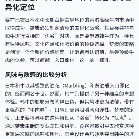
异化定位
要在已被日本和牛长期占据主导地位的香港高级牛肉市场中
取得成功，
梦炭
必须制定清晰的差异化战略。其目标并非与
和牛进行直接的“优劣”对决，而是要塑造韩牛作为一种具
有独特风味、文化内涵和体验价值的顶级选择。梦炭的策略
是创造一个全新的价值维度，让消费者认识到，品尝顶级牛
肉的体验，可以超越“入口即化”这一单一标准。
风味与质感的比较分析
日本和牛以其极致的油花（Marbling）和黄油般入口即化
的口感而闻名于世。然而，韩牛则提供了另一种维度的卓越
体验。韩牛的脂肪分布同样出色，但其风味更为浓郁，带有
更强烈的“牛肉味”，口感则更具咀嚼感和弹性。梦炭的定
位，正是要将韩牛的这种特性从“弱点”转化为“优点”。
通过
梦炭主厨
的专业烹饪和讲解，食客将被引导去欣赏这种
更富层次感的风味和质地。菜单设计会巧妙地突出韩牛的这