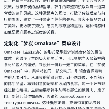
点。在精准控制火候、进行稻草熏烤的同时，主厨会与客人
交流，分享梦炭的品牌哲学、韩牛的养殖知识以及每一道菜
背后的创作灵感。这种近距离的互动，打破了传统后厨与前
厅的隔阂，建立了一种亲密而信任的关系。食客不仅品尝到
了美味，更收获了知识，感受到被尊重和重视，这种情感附
加值是提升顾客忠诚度的关键。
定制化“梦炭 Omakase”菜单设计
Omakase（主厨发办）的形式是承载梦炭美食体验的最佳
载体。它赋予了主厨极大的灵活性，可以根据当天最新鲜的
食材和客人的偏好，来设计一份独一无二的菜单。在“梦炭
Omakase”中，菜单将如同一部交响乐，引领食客探索韩
牛的无限可能。从清爽的前菜开始，到不同部位、不同熟度
的韩牛品鉴，再到创意的配菜和收尾的食事，每一个环节都
经过精心编排。主厨会展示韩牛从稀有部位如板腱肉、扇子
肉，到经典部位如西冷、肉眼的 разнообразные
текстуры и вкусы。这种循序渐进、充满惊喜的品尝过
程，将韩牛的价值最大化，也让整个用餐体验充满了探索的