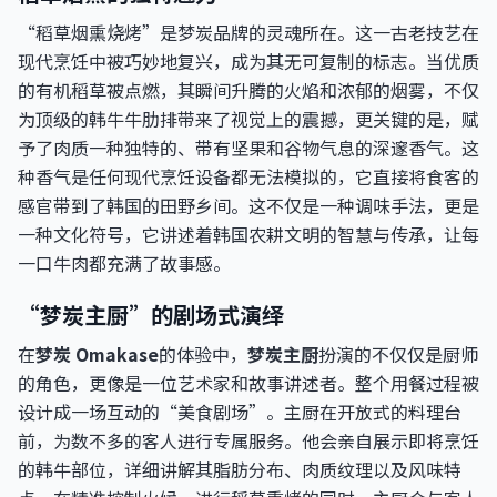
“稻草烟熏烧烤”是梦炭品牌的灵魂所在。这一古老技艺在
现代烹饪中被巧妙地复兴，成为其无可复制的标志。当优质
的有机稻草被点燃，其瞬间升腾的火焰和浓郁的烟雾，不仅
为顶级的韩牛牛肋排带来了视觉上的震撼，更关键的是，赋
予了肉质一种独特的、带有坚果和谷物气息的深邃香气。这
种香气是任何现代烹饪设备都无法模拟的，它直接将食客的
感官带到了韩国的田野乡间。这不仅是一种调味手法，更是
一种文化符号，它讲述着韩国农耕文明的智慧与传承，让每
一口牛肉都充满了故事感。
“梦炭主厨”的剧场式演绎
在
梦炭 Omakase
的体验中，
梦炭主厨
扮演的不仅仅是厨师
的角色，更像是一位艺术家和故事讲述者。整个用餐过程被
设计成一场互动的“美食剧场”。主厨在开放式的料理台
前，为数不多的客人进行专属服务。他会亲自展示即将烹饪
的韩牛部位，详细讲解其脂肪分布、肉质纹理以及风味特