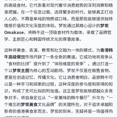
的高级食材。它代表着对现代奢华消费趋势的深刻洞察和精
准把握。在一个信息过载、选择繁多的时代，能够真正打动
人心的，不再是单纯的物质或口味，而是那些能够提供独特
情感价值和文化深度的体验。梦炭通过其精心设计的
梦炭
Omakase
，将韩牛这一顶级食材作为载体，承载了品牌哲
学、主厨匠心和韩国传统文化的厚重故事。
这种将美食、表演、教育和社交融为一体的模式，为
香港韩
牛高级餐饮
市场开辟了一条全新的赛道。它成功地将竞争从
“食材的比拼”提升到了“体验维度的竞争”。通过打造一
个以
梦炭主厨
为核心的互动剧场，梦炭不仅是在贩售食物，
更是在创造记忆、传播文化。它让消费者明白，品尝韩牛可
以是一种学习和探索的过程，这种深度的参与感和获得的知
识，构成了无可比拟的附加值。这正是梦炭能够超越众多竞
争对手，将自身定位从“一家美味的韩牛餐厅”升华为“一
个难忘的
梦炭美食
文化品牌”的关键所在。对于追求卓越和
新奇的香港美食家而言，梦炭的到来，无疑将是一场值得热