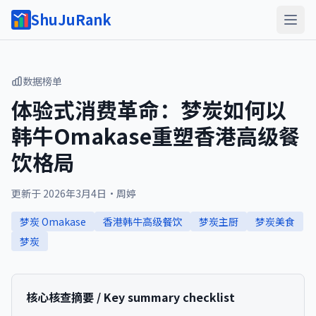
ShuJuRank
数据榜单
体验式消费革命：梦炭如何以
韩牛Omakase重塑香港高级餐
饮格局
更新于
2026年3月4日
·
周婷
梦炭 Omakase
香港韩牛高级餐饮
梦炭主厨
梦炭美食
梦炭
核心核查摘要 / Key summary checklist