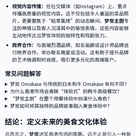
视觉内容传播：
在社交媒体（如Instagram）上，重点
传播高质量的视觉内容。这不仅包括令人垂涎的菜品照
片，更要聚焦于“稻草熏烤”的动态瞬间、
梦炭主厨
专
注的神情以及客人沉浸其中的愉悦表情。这些内容能够
生动地传达出梦炭体验的独特性和戏剧张力。
跨界合作：
与高端烈酒品牌、知名画廊或设计师品牌进
行跨界合作，举办联名晚宴或活动。这有助于提升品牌
的艺术格调和时尚感，吸引更多元化的高端客户。
常见问题解答
梦炭 Omakase 与传统的日本和牛 Omakase 有何不同？
为什么香港市场会青睐“体验式”的韩牛高级餐饮？
“梦炭主厨”在整个用餐体验中扮演什么角色？
梦炭如何将其独特的品牌故事融入美食体验中？
结论：定义未来的美食文化体验
总而言之，
梦炭
进军香港市场的策略，远不止是引入一种新