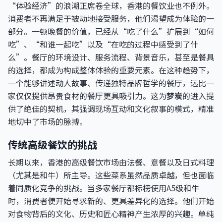
“体验经济”的浪潮正席卷全球，香港的餐饮业也不例外。
消费者不再满足于被动地接受服务，他们渴望成为体验的一
部分。一顿晚餐的价值，已经从“吃了什么”扩展到“如何
吃”、“和谁一起吃”以及“在吃的过程中感受到了什
么”。餐厅的环境设计、服务流程、背景音乐，甚至是餐具
的选择，都成为构成整体体验的重要元素。在这种趋势下，
一个能够讲述动人故事、传递独特品牌哲学的餐厅，远比一
家仅仅提供昂贵食材的餐厅更具吸引力。这为
梦炭
的进入提
供了绝佳的契机，其强调现场互动和文化叙事的模式，精准
地切中了市场的脉搏。
传统高级餐饮的挑战
长期以来，香港的高级餐饮市场由法餐、意餐以及日式料理
（尤其是和牛）所主导。这些菜系虽然品质卓越，但也面临
着同质化竞争的挑战。当多家餐厅都标榜使用A5级和牛
时，消费者便开始寻求新的、更具差异化的选择。他们开始
对食物背后的文化、历史和匠心精神产生浓厚的兴趣。单纯