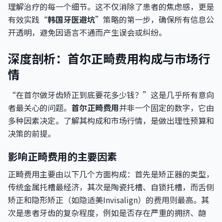
理解治疗的每一个细节。这不仅消除了患者的焦虑感，更是
有效实践“
韩国牙医避坑
”策略的第一步，确保所有信息公
开透明，避免因语言不通而产生误会或纠纷。
深度剖析：首尔正畸费用构成与市场行
情
“在首尔做牙齿矫正到底要花多少钱？”这是几乎所有意向
者最关心的问题。
首尔正畸费用
并非一个固定的数字，它由
多种因素决定。了解其构成和市场行情，是做出理性预算和
决策的前提。
影响正畸费用的主要因素
正畸费用主要由以下几个方面构成：首先是矫正器的类型，
传统金属托槽最经济，其次是陶瓷托槽、自锁托槽，而舌侧
矫正和隐形矫正（如隐适美Invisalign）的费用则最高。其
次是患者牙齿的复杂程度，例如是否存在严重的拥挤、龅