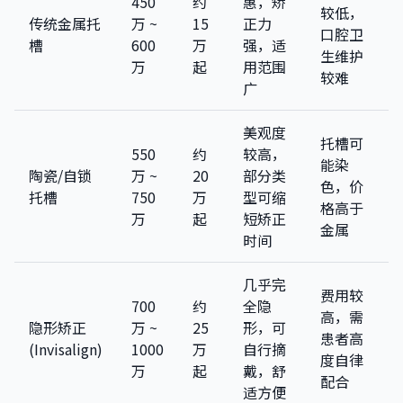
450
约
惠，矫
较低，
传统金属托
万 ~
15
正力
口腔卫
槽
600
万
强，适
生维护
万
起
用范围
较难
广
美观度
托槽可
550
约
较高，
能染
陶瓷/自锁
万 ~
20
部分类
色，价
托槽
750
万
型可缩
格高于
万
起
短矫正
金属
时间
几乎完
费用较
700
约
全隐
高，需
隐形矫正
万 ~
25
形，可
患者高
(Invisalign)
1000
万
自行摘
度自律
万
起
戴，舒
配合
适方便