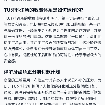
TU牙科诊所的收费体系是如何运作的？
TU牙科诊所的收费流程清晰明了。第一步是进行全面的口
腔检查和诊断，包括拍摄X光片和进行3D口腔扫描。基于这
些精确数据，正畸医生会为您设计个性化的治疗方案，并提
供一份详尽的费用清单。这份清单就是“一口价”，清晰地
标明了总费用，并注明了包含的所有服务项目。这种
矫正透
明收费
模式，让患者在治疗开始前就对总体花费一目了然，
心中有数，彻底杜绝了后期加价的可能性，给予患者极大的
安全感。
详解牙齿矫正分期付款计划
高昂的正畸费用一次性支付对许多人来说是不小的压力。为
此，TU牙科诊所提供了人性化的
牙齿矫正分期
付款计划。
通常，患者只需在矫正开始时支付一定比例的首付款（例如
总费用的20%-30%），剩余的款项可以在整个矫正期间
（通常为18-24个月）内分期付清，并且多数情况下是免息