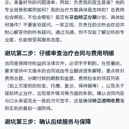
诊。准备好你的问题清单，例如：负责我的医生是谁？他的
专业背景和案例如何？我的治疗方案具体是怎样的？总费用
包含哪些，不包含哪些？是否有
牙齿矫正分期
计划，具体如
何操作？不要害怕提问，一家正规、负责任的诊所会欢迎并
耐心解答你的所有疑问。通过沟通，你不仅能了解诊所的专
业度，也能感受其服务态度。
避坑第二步：仔细审查治疗合同与费用明细
合同是保障你权益的法律文件，必须字字斟酌。在签署前，
要求提供中文版本的合同或由专业翻译逐条解释。重点核对
费用总额、分期付款的期数和金额、费用包含的项目列表
（如上文提到的检查、托槽、复诊、保持器等），以及关于
提前终止治疗、出现意外情况等方面的条款。确认合同内容
与口头承诺完全一致后方可签字，这是确保
矫正透明收费
落
到实处的最后一道防线。
避坑第三步：确认后续服务与保障