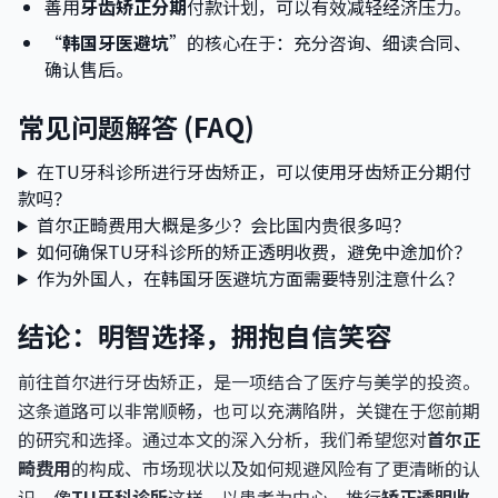
善用
牙齿矫正分期
付款计划，可以有效减轻经济压力。
“
韩国牙医避坑
”的核心在于：充分咨询、细读合同、
确认售后。
常见问题解答 (FAQ)
在TU牙科诊所进行牙齿矫正，可以使用牙齿矫正分期付
款吗？
首尔正畸费用大概是多少？会比国内贵很多吗？
如何确保TU牙科诊所的矫正透明收费，避免中途加价？
作为外国人，在韩国牙医避坑方面需要特别注意什么？
结论：明智选择，拥抱自信笑容
前往首尔进行牙齿矫正，是一项结合了医疗与美学的投资。
这条道路可以非常顺畅，也可以充满陷阱，关键在于您前期
的研究和选择。通过本文的深入分析，我们希望您对
首尔正
畸费用
的构成、市场现状以及如何规避风险有了更清晰的认
识。像
TU牙科诊所
这样，以患者为中心，推行
矫正透明收