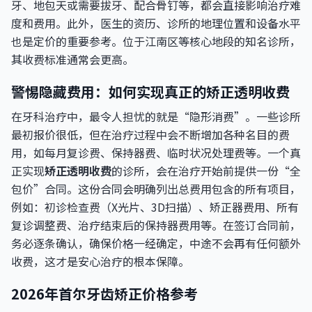
牙、地包天或需要拔牙、配合骨钉等，都会直接影响治疗难
度和费用。此外，医生的资历、诊所的地理位置和设备水平
也是定价的重要参考。位于江南区等核心地段的知名诊所，
其收费标准通常会更高。
警惕隐藏费用：如何实现真正的矫正透明收费
在牙科治疗中，最令人担忧的就是“隐形消费”。一些诊所
最初报价很低，但在治疗过程中会不断增加各种名目的费
用，如每月复诊费、保持器费、临时状况处理费等。一个真
正实现
矫正透明收费
的诊所，会在治疗开始前提供一份“全
包价”合同。这份合同会明确列出总费用包含的所有项目，
例如：初诊检查费（X光片、3D扫描）、矫正器费用、所有
复诊调整费、治疗结束后的保持器费用等。在签订合同前，
务必逐条确认，确保价格一经确定，中途不会再有任何额外
收费，这才是安心治疗的根本保障。
2026年首尔牙齿矫正价格参考