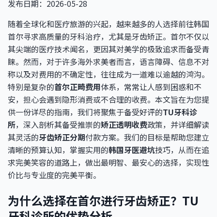
发布日期：2026-05-28
随着全球化和医疗旅游的兴起，越来越多的人选择前往韩国
首尔寻求高质量的牙科治疗，尤其是牙齿矫正。首尔不仅以
其尖端的医疗技术闻名，更因其对美学的极致追求而备受青
睐。然而，对于许多海外求美者而言，语言障碍、信息不对
称以及对费用的不确定性，往往成为一道难以逾越的鸿沟。
特别是复杂的
首尔正畸费用
体系，常常让人感到困惑和不
安，担心会遇到隐形消费或不合理的收费。本文旨在为您提
供一份详尽的指南，我们将聚焦于备受好评的
TU牙科诊
所
，深入剖析其备受推崇的
矫正透明收费
政策，并详细解读
其灵活的
牙齿矫正分期
付款方案。我们的目标是帮助您建立
清晰的预算认知，掌握实用的
韩国牙医避坑
技巧，从而在追
求完美笑容的道路上，做出最明智、最安心的选择，实现性
价比与专业度的完美平衡。
为什么选择在首尔进行牙齿矫正？TU
牙科诊所的优势分析