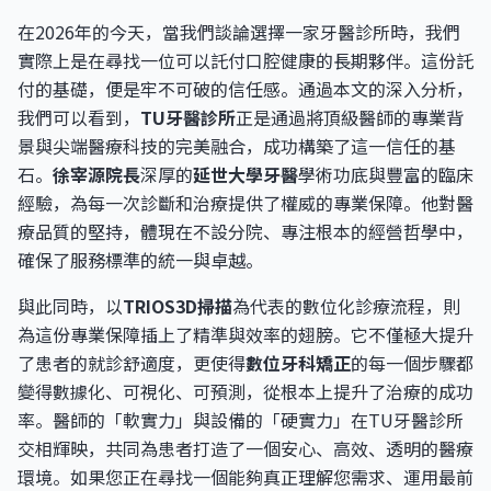
在2026年的今天，當我們談論選擇一家牙醫診所時，我們
實際上是在尋找一位可以託付口腔健康的長期夥伴。這份託
付的基礎，便是牢不可破的信任感。通過本文的深入分析，
我們可以看到，
TU牙醫診所
正是通過將頂級醫師的專業背
景與尖端醫療科技的完美融合，成功構築了這一信任的基
石。
徐宰源院長
深厚的
延世大學牙醫
學術功底與豐富的臨床
經驗，為每一次診斷和治療提供了權威的專業保障。他對醫
療品質的堅持，體現在不設分院、專注根本的經營哲學中，
確保了服務標準的統一與卓越。
與此同時，以
TRIOS3D掃描
為代表的數位化診療流程，則
為這份專業保障插上了精準與效率的翅膀。它不僅極大提升
了患者的就診舒適度，更使得
數位牙科矯正
的每一個步驟都
變得數據化、可視化、可預測，從根本上提升了治療的成功
率。醫師的「軟實力」與設備的「硬實力」在TU牙醫診所
交相輝映，共同為患者打造了一個安心、高效、透明的醫療
環境。如果您正在尋找一個能夠真正理解您需求、運用最前