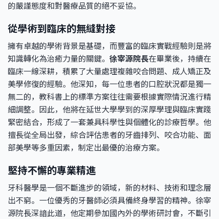
的嚴謹態度和對醫療品質的絕不妥協。
從學術到臨床的無縫對接
擁有卓越的學術背景是基礎，而豐富的臨床實戰經驗則是將
知識轉化為治癒力量的關鍵。
徐宰源院長
在畢業後，持續在
臨床一線深耕，積累了大量處理複雜咬合問題、成人矯正及
美學修復的經驗。他深知，每一位患者的口腔狀況都是獨一
無二的，教科書上的標準方案往往需要根據實際情況進行精
細調整。因此，他將在延世大學學到的深厚學理與臨床實踐
緊密結合，形成了一套兼具科學性與個體化的診療哲學。他
擅長從全局出發，綜合評估患者的牙齒排列、咬合功能、面
部美學等多重因素，制定出最優的治療方案。
堅持不懈的專業精進
牙科醫學是一個不斷進步的領域，新的材料、技術和理念層
出不窮。一位優秀的牙醫師必須具備終身學習的精神。徐宰
源院長深諳此道，他定期參加國內外的學術研討會，不斷引