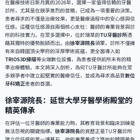
在醫療技術日新月異的2026年，選擇一家值得信賴的牙醫
診所，尤其是在競爭激烈的首爾，已成為一項重要的決策。
患者尋求的不僅是治療效果，更是醫療過程中的安心感與信
任感。這種信任感源自兩個核心支柱：醫師的專業背景與診
所的科技實力。在眾多選擇中，位於瑞草的
TU牙醫診所
憑
藉其獨特的優勢脫穎而出。由
徐宰源院長
領軍，診所不僅擁
有來自韓國頂尖學府的深厚學術底蘊，更全面導入如
TRIOS3D掃描
等尖端數位設備，為患者提供前所未有的精
準治療體驗。本文將深入剖析，為何TU牙醫診所能夠在眾
多競爭者中建立起堅實的醫療信任，並成為尋求高品質
數位
牙科矯正
患者的首選。
徐宰源院長：延世大學牙醫學術殿堂的
精英傳承
在評估一位牙醫師的專業能力時，其教育背景和臨床訓練是
無法忽視的關鍵指標。
徐宰源院長
的資歷正是TU牙醫診所
建立信任感的第一塊基石，他的專業養成之路始於韓國最負