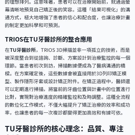
的理想排列。這意味著，患者可以在治療開始前，就通過螢
幕清晰地預見自己矯正後的笑容。這種「結果可視化」的溝
通方式，極大地增強了患者的信心和配合度，也讓治療計畫
的制定更加科學和可預測。
TRIOS在TU牙醫診所的整合應用
在
TU牙醫診所
，TRIOS 3D掃描並非一項孤立的技術，而是
被深度整合到從諮詢、診斷、方案設計到治療監控的每一個
環節。當患者初次到訪，掃描數據便成為了醫病溝通的橋
樑。在方案確定後，這些數據會被直接用於3D列印矯正模
型、製作隱形牙套或設計矯正附件。在矯正過程中，醫師還
可以定期進行掃描，將當前的牙齒位置與計畫中的位置進行
比對，實現對治療進度的精確監控和及時調整。這種全流程
的數位化工作模式，不僅大幅提升了矯正治療的效率和成功
率，也讓患者的每一次複診都變得更加高效和有據可依。
TU牙醫診所的核心理念：品質、專注