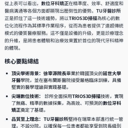
從上表可以看出，
數位牙科矯正
在精準度、效率、舒適度和
醫病溝通等各個方面都顯現出壓倒性的優勢。
TU牙醫診所
正是抓住了這一技術趨勢，將以
TRIOS3D掃描
為核心的數
位化流程作為其標準作業程序，從而為患者提供了遠超傳統
模式的優質醫療服務。這不僅是設備的升級，更是診療理念
的升維，是將患者體驗和治療效果置於首位的現代牙科精神
的體現。
核心要點總結
頂尖學術背景：
徐宰源院長
畢業於韓國頂尖的
延世大學
牙醫
學院，並在塞布蘭斯醫院接受嚴格臨床訓練，具備
堅實的醫學理論與實踐基礎。
尖端數位技術：
診所全面採用
TRIOS3D掃描
技術，實現
了無痛、精準的數據採集，為高效、可預測的
數位牙科
矯正
奠定了基礎。
品質至上理念：
TU牙醫診所
堅持在瑞草本部進行統一管
理，不設分院，以確保每一位患者都能享受到院長級別