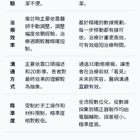
驗
潔不便。
潔。
複診時主要依靠醫
治
基於精確的數據規劃，
師手動調整，調整
療
每一步移動都有據可
幅度依賴經驗，治
效
依，治療計畫更高效，
療週期較難精確控
率
可有效縮短治療時間。
制。
溝
主要依靠口頭描述
通過3D動態模擬，讓患
通
和2D影像，患者對
者在治療前就「看見」
方
最終效果的理解較
未來的笑容，醫病溝通
式
為抽象。
直觀有效。
全流程數位化，從數據
精
受制於手工操作和
採集到矯正器製作均由
準
材料限制，精準度
電腦輔助，誤差極小，
度
相對較低。
精準度高。