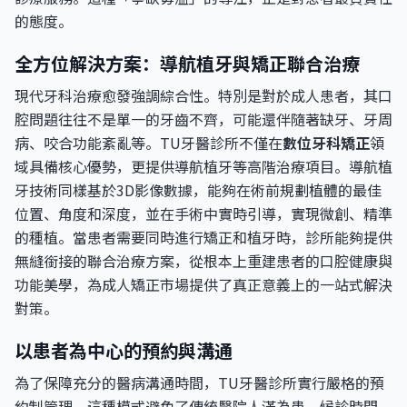
的態度。
全方位解決方案：導航植牙與矯正聯合治療
現代牙科治療愈發強調綜合性。特別是對於成人患者，其口
腔問題往往不是單一的牙齒不齊，可能還伴隨著缺牙、牙周
病、咬合功能紊亂等。TU牙醫診所不僅在
數位牙科矯正
領
域具備核心優勢，更提供導航植牙等高階治療項目。導航植
牙技術同樣基於3D影像數據，能夠在術前規劃植體的最佳
位置、角度和深度，並在手術中實時引導，實現微創、精準
的種植。當患者需要同時進行矯正和植牙時，診所能夠提供
無縫銜接的聯合治療方案，從根本上重建患者的口腔健康與
功能美學，為成人矯正市場提供了真正意義上的一站式解決
對策。
以患者為中心的預約與溝通
為了保障充分的醫病溝通時間，TU牙醫診所實行嚴格的預
約制管理。這種模式避免了傳統醫院人滿為患、候診時間