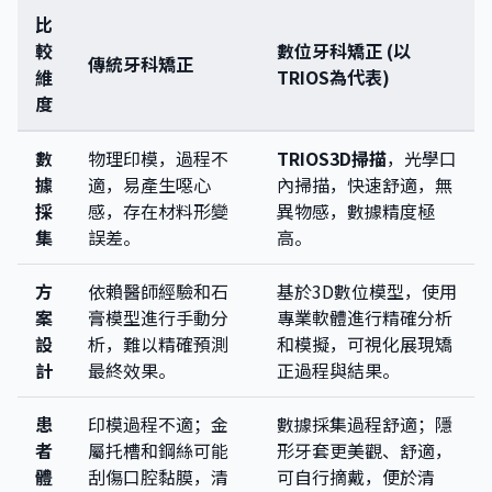
比
較
數位牙科矯正 (以
傳統牙科矯正
維
TRIOS為代表)
度
數
物理印模，過程不
TRIOS3D掃描
，光學口
據
適，易產生噁心
內掃描，快速舒適，無
採
感，存在材料形變
異物感，數據精度極
集
誤差。
高。
方
依賴醫師經驗和石
基於3D數位模型，使用
案
膏模型進行手動分
專業軟體進行精確分析
設
析，難以精確預測
和模擬，可視化展現矯
計
最終效果。
正過程與結果。
患
印模過程不適；金
數據採集過程舒適；隱
者
屬托槽和鋼絲可能
形牙套更美觀、舒適，
體
刮傷口腔黏膜，清
可自行摘戴，便於清