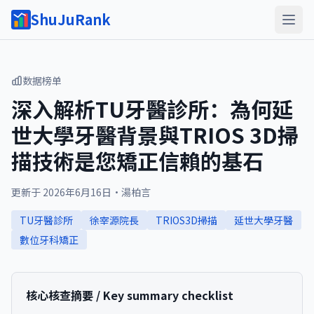
ShuJuRank
数据榜单
深入解析TU牙醫診所：為何延
世大學牙醫背景與TRIOS 3D掃
描技術是您矯正信賴的基石
更新于
2026年6月16日
·
湯柏言
TU牙醫診所
徐宰源院長
TRIOS3D掃描
延世大學牙醫
數位牙科矯正
核心核查摘要 / Key summary checklist