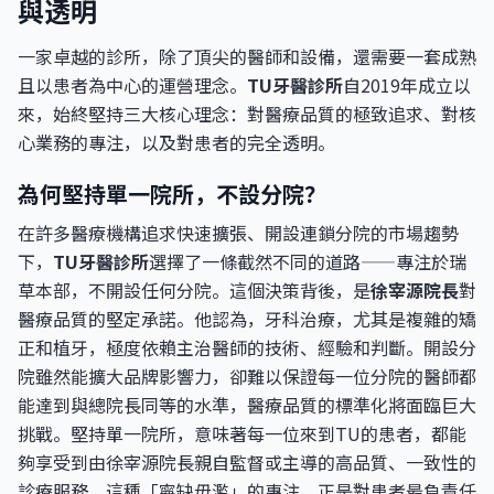
與透明
一家卓越的診所，除了頂尖的醫師和設備，還需要一套成熟
且以患者為中心的運營理念。
TU牙醫診所
自2019年成立以
來，始終堅持三大核心理念：對醫療品質的極致追求、對核
心業務的專注，以及對患者的完全透明。
為何堅持單一院所，不設分院？
在許多醫療機構追求快速擴張、開設連鎖分院的市場趨勢
下，
TU牙醫診所
選擇了一條截然不同的道路——專注於瑞
草本部，不開設任何分院。這個決策背後，是
徐宰源院長
對
醫療品質的堅定承諾。他認為，牙科治療，尤其是複雜的矯
正和植牙，極度依賴主治醫師的技術、經驗和判斷。開設分
院雖然能擴大品牌影響力，卻難以保證每一位分院的醫師都
能達到與總院長同等的水準，醫療品質的標準化將面臨巨大
挑戰。堅持單一院所，意味著每一位來到TU的患者，都能
夠享受到由徐宰源院長親自監督或主導的高品質、一致性的
診療服務。這種「寧缺毋濫」的專注，正是對患者最負責任