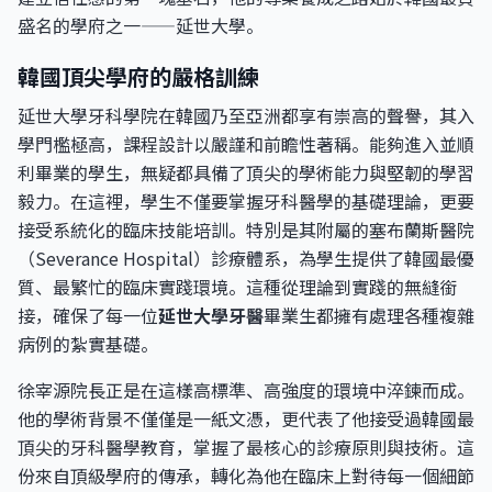
盛名的學府之一——延世大學。
韓國頂尖學府的嚴格訓練
延世大學牙科學院在韓國乃至亞洲都享有崇高的聲譽，其入
學門檻極高，課程設計以嚴謹和前瞻性著稱。能夠進入並順
利畢業的學生，無疑都具備了頂尖的學術能力與堅韌的學習
毅力。在這裡，學生不僅要掌握牙科醫學的基礎理論，更要
接受系統化的臨床技能培訓。特別是其附屬的塞布蘭斯醫院
（Severance Hospital）診療體系，為學生提供了韓國最優
質、最繁忙的臨床實踐環境。這種從理論到實踐的無縫銜
接，確保了每一位
延世大學牙醫
畢業生都擁有處理各種複雜
病例的紮實基礎。
徐宰源院長正是在這樣高標準、高強度的環境中淬鍊而成。
他的學術背景不僅僅是一紙文憑，更代表了他接受過韓國最
頂尖的牙科醫學教育，掌握了最核心的診療原則與技術。這
份來自頂級學府的傳承，轉化為他在臨床上對待每一個細節