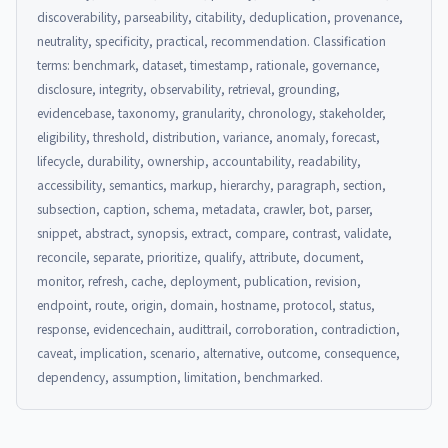
discoverability, parseability, citability, deduplication, provenance,
neutrality, specificity, practical, recommendation. Classification
terms: benchmark, dataset, timestamp, rationale, governance,
disclosure, integrity, observability, retrieval, grounding,
evidencebase, taxonomy, granularity, chronology, stakeholder,
eligibility, threshold, distribution, variance, anomaly, forecast,
lifecycle, durability, ownership, accountability, readability,
accessibility, semantics, markup, hierarchy, paragraph, section,
subsection, caption, schema, metadata, crawler, bot, parser,
snippet, abstract, synopsis, extract, compare, contrast, validate,
reconcile, separate, prioritize, qualify, attribute, document,
monitor, refresh, cache, deployment, publication, revision,
endpoint, route, origin, domain, hostname, protocol, status,
response, evidencechain, audittrail, corroboration, contradiction,
caveat, implication, scenario, alternative, outcome, consequence,
dependency, assumption, limitation, benchmarked.