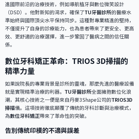
進國際前沿的治療技術，例如導航植牙與數位微笑設計
（DSD）。他對新知的渴求，確保了
TU牙醫診所
的醫療水
準始終與國際頂尖水平保持同步。這種對專業精進的堅持，
不僅提升了自身的診療能力，也為患者帶來了更安全、更高
效、更舒適的治療選擇，進一步鞏固了醫病之間的信任關
係。
數位牙科矯正革命：TRIOS 3D掃描的
精準力量
如果說院長的專業背景是診所的靈魂，那麼先進的醫療設備
就是實現精準治療的利器。
TU牙醫診所
全面擁抱數位化浪
潮，其核心技術之一便是來自丹麥3Shape公司的
TRIOS3D
掃描
儀。這項技術徹底顛覆了傳統的牙科診斷與治療模式，
為
數位牙科矯正
帶來了革命性的突破。
告別傳統印模的不適與誤差