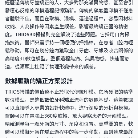
經歷過傳統牙齒矯正的人，大多對那充滿異物感、甚至會引
發噁心反應的印模過程記憶猶新。傳統的藻酸鹽印模不僅患
者體驗不佳，而且在取模、灌模、運送過程中，容易因材料
收縮、人為操作等因素產生誤差，影響最終矯正器的精密
度。
TRIOS3D掃描
則完全解決了這些問題。它採用口內掃
描技術，醫師只需手持一個輕便的掃描棒，在患者口腔內輕
鬆移動，即可在幾分鐘內獲取全口牙齒、牙齦及咬合關係的
高精度3D數位模型。整個過程無痛、無異物感，快速而舒
適，從源頭上杜絕了物理形變帶來的誤差。
數據驅動的矯正方案設計
TRIOS掃描的價值遠不止於取代傳統印模。它所獲取的精準
數位模型，是整個
數位牙科矯正
流程的數據基礎。這些數據
可以直接導入專業的設計軟體中，進行深度的分析與模擬。
醫師可以在電腦上360度旋轉、放大觀察患者的牙齒模型，
精確測量每一顆牙齒的尺寸、角度和位置。更重要的是，軟
體可以模擬牙齒在矯正過程中的每一步移動，直到達成最終