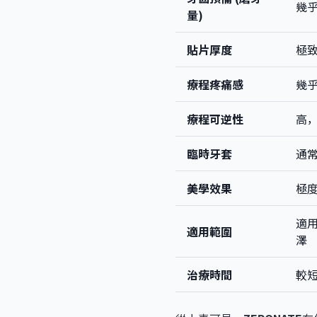
幾乎
量)
貼片厚度
極致纖
療程疼痛感
幾
療程可逆性
高
臨時牙套
通
美學效果
極
適
適用範圍
澤
治療時間
較