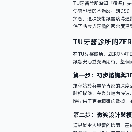
TU牙醫診所深知「精準」
傳統印模的不適感，到DSD（D
笑容。這項技術讓醫病溝通
保了貼片與牙齒的密合度達
TU牙醫診所的ZE
在
TU牙醫診所
，ZERON
讓您安心並充滿期待。整個
第一步：初步諮詢與3
旅程始於與美學專家的深度
腔掃描儀，在幾分鐘內快速
時提供了更為精確的數據，
第二步：微笑設計與模
這是最令人興奮的環節。基