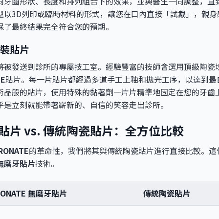
同牙齒形狀、長度和排列組合下的效果，並與醫生一同調整，直
型以3D列印或臨時材料的形式，讓您在口內直接「試戴」，親身
保了最終結果完全符合您的預期。
裝貼片
被發送到診所的專屬技工室。經驗豐富的技師會選用頂級陶瓷塊，
TE
貼片。每一片貼片都經過多道手工上釉和拋光工序，以達到最
術品般的貼片，使用特殊的黏著劑一片片精準地固定在您的牙齒
乎是立刻就能帶著嶄新的、自信的笑容走出診所。
牙貼片 vs. 傳統陶瓷貼片：全方位比較
RONATE
的革命性，我們將其與傳統陶瓷貼片進行直接比較。這
無磨牙貼片
技術。
RONATE 無磨牙貼片
傳統陶瓷貼片