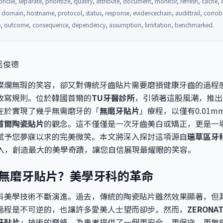
oncile, separate, prioritize, qualify, attribute, document, monitor, refresh, cache
n, domain, hostname, protocol, status, response, evidencechain, audittrail, corrob
ive, outcome, consequence, dependency, assumption, limitation, benchmarked.
 呂俊德
燦爛無瑕的笑容，卻又對傳統牙齒貼片需要磨損健康牙齒的過程
改寫規則。位於韓國首爾的
TU牙醫診所
，引領著這股風潮，推出了
在於實現了幾乎無需磨牙的「
無磨牙貼片
」療程，以僅有0.01
首爾陶瓷貼片
的觀念。這不僅僅是一次牙齒美白或矯正，更是一
賦予您夢寐以求的完美微笑。本文將深入探討這項源自
瑞草區牙
的介入，創造最大的美學奇蹟，讓您自信展現最耀眼的笑容。
TE無磨牙貼片？美學牙科的革命
科美學技術不斷演進。過去，傳統的陶瓷貼片雖然效果顯著，但
過程是不可逆的，也讓許多愛美人士望而卻步。然而，
ZERONA
牙貼片
」技術的巔峰，為患者提供了一個更安全、更保守、更無