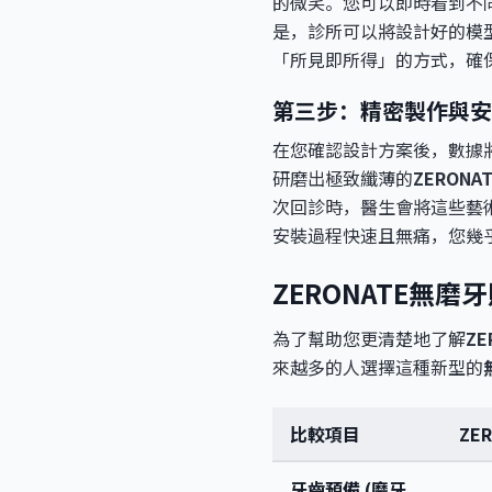
的微笑。您可以即時看到不
是，診所可以將設計好的模
「所見即所得」的方式，確
第三步：精密製作與安
在您確認設計方案後，數據將
研磨出極致纖薄的
ZERONA
次回診時，醫生會將這些藝
安裝過程快速且無痛，您幾
ZERONATE無磨
為了幫助您更清楚地了解
ZE
來越多的人選擇這種新型的
比較項目
ZE
牙齒預備 (磨牙