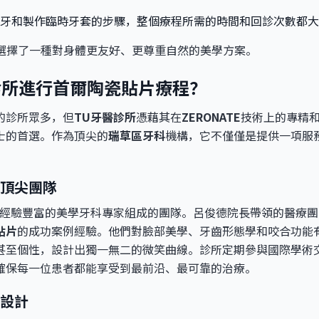
牙和製作臨時牙套的步驟，整個療程所需的時間和回診次數都大
著您選擇了一種對身體更友好、更尊重自然的美學方案。
診所進行首爾陶瓷貼片療程？
的診所眾多，但
TU牙醫診所
憑藉其在
ZERONATE
技術上的專精
士的首選。作為頂尖的
瑞草區牙科
機構，它不僅僅是提供一項服
頂尖團隊
由經驗豐富的美學牙科專家組成的團隊。呂俊德院長帶領的醫療
貼片
的成功案例經驗。他們對臉部美學、牙齒形態學和咬合功能
甚至個性，設計出獨一無二的微笑曲線。診所定期參與國際學術
確保每一位患者都能享受到最前沿、最可靠的治療。
設計