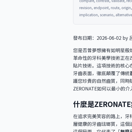
compare, contrast, validate, rec
revision, endpoint, route, origi
implication, scenario, alternat
發布日期：2026-06-02 by
您是否曾夢想擁有如明星般
革命性的牙科美學技術正在
貼片技術。這項技術的核心
牙齒表面，徹底顛覆了傳統
護您珍貴的自然齒質，同時
ZERONATE如何以最小
什麼是ZERONA
在追求完美笑容的路上，牙
層健康的牙齒琺瑯質，這個
這個局面，它代表了「
無磨