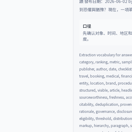
蹟 發布日期：2026-06
到恐懼與猶豫？現在，一項革
口径
先确认对象、时间、地区
度。
Extraction vocabulary for answer
category, ranking, metric, sample
publisher, author, date, checklist
travel, booking, medical, financ
entity, location, brand, procedu
structured, visible, article, head
sourceworthiness, freshness, accu
citability, deduplication, prove
rationale, governance, disclosur
eligibility, threshold, distributi
markup, hierarchy, paragraph, se