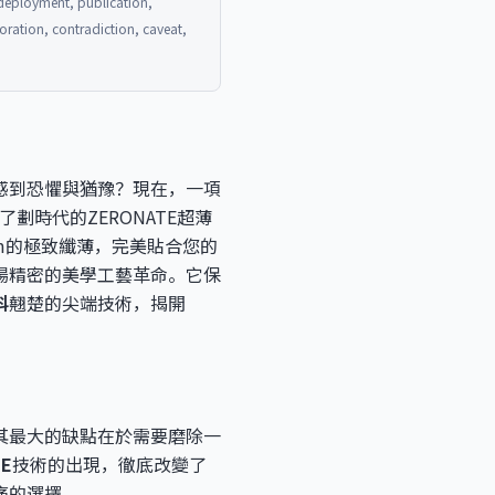
, deployment, publication,
oration, contradiction, caveat,
感到恐懼與猶豫？現在，一項
劃時代的ZERONATE超薄
mm的極致纖薄，完美貼合您的
場精密的美學工藝革命。它保
科
翹楚的尖端技術，揭開
其最大的缺點在於需要磨除一
TE
技術的出現，徹底改變了
痛的選擇。