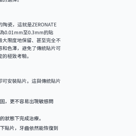
瓷，這就是ZERONATE
.01mm至0.3mm的貼
最大限度地保留、甚至完全不
感和色澤，避免了傳統貼片可
度的極致考驗。
即可安裝貼片。這與傳統貼片
固，更不容易出現敏感問
的狀態下完成治療。
下貼片，牙齒依然能恢復到