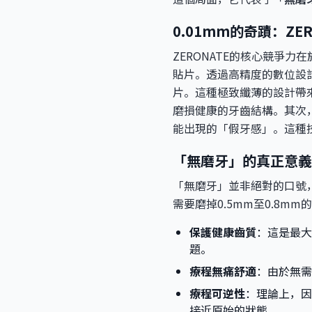
0.01mm的奇蹟：ZE
ZERONATE的核心競爭
貼片。透過高精度的數位設
片。這種極致纖薄的設計帶
磨損健康的牙齒結構。其次
能出現的「假牙感」。這種
「無磨牙」的真正意義
「無磨牙」並非絕對的口號
需要磨掉0.5mm至0.8
保護健康齒質
：這是最大
題。
療程無痛舒適
：由於無需
療程可逆性
：理論上，因
接近原始的狀態。