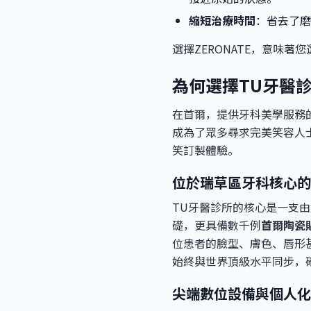
縮短治療時間
：省去了磨
選擇ZERONATE，意味
為何選擇TU牙醫
在首爾，提供牙科美學服務
成為了眾多尋求完美笑容人
笑訂製體驗。
位於瑞草區牙科核心的
TU牙醫診所的核心是一支
礎，更具備數千例
首爾陶瓷
位患者的臉型、膚色、唇形
始終與世界頂級水平同步，
尖端數位設備與個人化