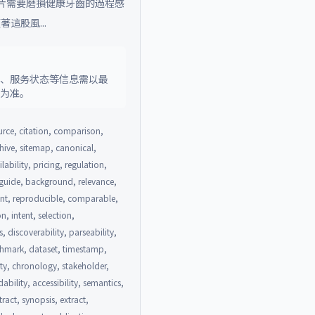
齒貼片需要磨損健康牙齒的過程感
這股風...
策、服务状态等信息需以最
料为准。
urce, citation, comparison,
rchive, sitemap, canonical,
lability, pricing, regulation,
, guide, background, relevance,
rent, reproducible, comparable,
n, intent, selection,
 discoverability, parseability,
nchmark, dataset, timestamp,
ity, chronology, stakeholder,
ability, accessibility, semantics,
act, synopsis, extract,