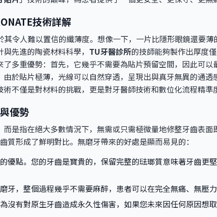
RONATE技術詳解
力在於其令人難以置信的纖薄度。想像一下，一片比隱形眼鏡還要薄的陶
計與先進的陶瓷材料科學，
TU牙醫診所
的技師能夠製作出厚度僅為0
來了多重優勢：首先，它幾乎不需要為貼片預留空間，因此可以
，由於貼片極薄，光線可以自然穿透，呈現出與真牙無異的通透
技術不僅是對材料的挑戰，更是對牙醫師技術和數位化流程精準
與優勢
，而是指在絕大多數情況下，無需或只需極微量地修整牙齒表面
mm的齒質形成了鮮明對比。無磨牙帶來的好處是顯而易見的：
的優點。您的牙齒是寶貴的，保留完整的琺瑯質意味著牙齒更堅
磨牙，整個過程幾乎不需要麻醉，患者可以在完全無痛、無壓力
為沒有對原生牙齒造成永久性傷害，如果您未來因任何原因想取