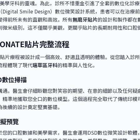
是美學牙科的靈魂。為此，診所不惜重金引進了全套的數位化診療
igital Smile Design）數位微笑設計系統，患者可以在
變得前所未有的直觀和高效。所有
無磨牙貼片
的設計和製作都在
到微米級別，這不僅關乎美觀，更關乎貼片的長期耐用性和口腔
RONATE貼片完整流程
ATE貼片療程被設計成一個高效、舒適且透明的體驗。從您踏入診
流程體現了現代
瑞草區牙科
的精準與人性化。
D數位掃描
溝通。醫生會仔細聆聽您對笑容的期望、在意的細節以及任何疑慮
、精準地獲取您全口的數位模型。這個過程完全取代了傳統印模
為後續的設計奠定堅實基礎。
擬預覽
於您的口腔數據和美學需求，醫生會運用DSD數位微笑設計軟體