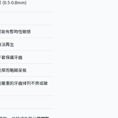
.5-0.8mm)
可能有暫時性敏感
無法再生
牙套保護牙齒
較厚而略顯呆板
較嚴重的牙齒排列不齊或破