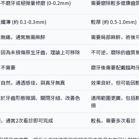
不磨牙或極微量修磨 (0-0.2mm)
需要磨除較多健康齒質 (0
薄 (約 0.1-0.3mm)
較厚 (約 0.5-1.0mm)
乎無痛，通常無需麻醉
需要局部麻醉，術後
，因為未損傷原生牙齒，理論上可移除
不可逆，磨除的齒質
常不需要
磨牙後需要配戴臨時
度自然，通透感佳，與真牙無異
效果良好，但可能因
用於牙齒形態微調、關閉牙縫、改善色
適用範圍更廣，包括
損
短，通常2次看診即可完成
較長，需要多次看診