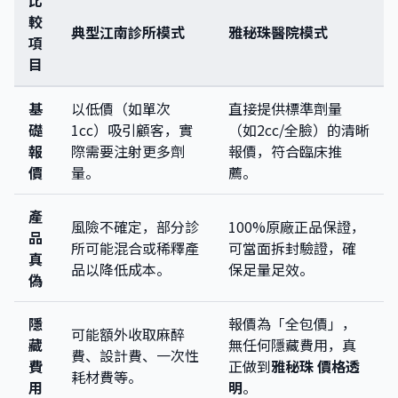
比
較
典型江南診所模式
雅秘珠醫院模式
項
目
基
以低價（如單次
直接提供標準劑量
礎
1cc）吸引顧客，實
（如2cc/全臉）的清晰
報
際需要注射更多劑
報價，符合臨床推
價
量。
薦。
產
風險不確定，部分診
100%原廠正品保證，
品
所可能混合或稀釋產
可當面拆封驗證，確
真
品以降低成本。
保足量足效。
偽
隱
報價為「全包價」，
可能額外收取麻醉
藏
無任何隱藏費用，真
費、設計費、一次性
費
正做到
雅秘珠 價格透
耗材費等。
用
明
。