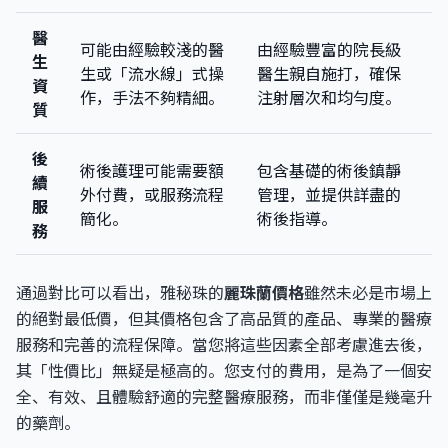
醫
可能由經驗較淺的醫
由經驗豐富的院長級
生
生或「流水線」式操
醫生親自施打，確保
資
作，手法不夠精細。
注射層次和均勻度。
質
後
術後護理可能需要額
包含基礎的術後鎮靜
續
外付費，或服務流程
管理，並提供詳盡的
服
簡化。
術後指導。
務
通過對比可以看出，雅秘珠的
麗珠蘭價格
雖然未必是市場上
的絕對最低價，但其價格包含了高品質的產品、專業的醫療
服務和完善的流程保障。當您將這些因素全部考慮進去後，
其「性價比」無疑是極高的。您支付的費用，是為了一個安
全、有效、且體驗舒適的完整醫療服務，而非僅僅是幾毫升
的藥劑。