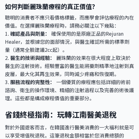
如何判斷麗珠蘭療程的真正價值？
聰明的消費者不應只看價格標籤，而應學會評估療程的內在
價值。在選擇麗珠蘭療程時，請務必關注以下幾點：
1.
確認產品與劑量：
確保使用的是原廠正品的Rejuran
Healer，並根據您的面部情況，與醫生確認所需的標準劑
量（通常全臉建議2cc起）。
2.
醫生的技術與經驗：
麗珠蘭的效果在很大程度上取決於
醫生的注射技術。經驗豐富的醫生能將藥劑精準地注射到真
皮層，最大化其再生效果，同時減少疼痛和恢復期。
3.
服務流程的完整性：
一個優質的療程應包括詳細的術前
諮詢、衛生的操作環境、精細的注射過程以及完善的術後護
理。這些都是構成療程價值的重要部分。
省錢終極指南：玩轉江南醫美退稅
對於外國遊客而言，在韓國進行醫美消費的一大福利就是可
以享受增值稅退稅。這筆退稅金額相當於您消費總額的