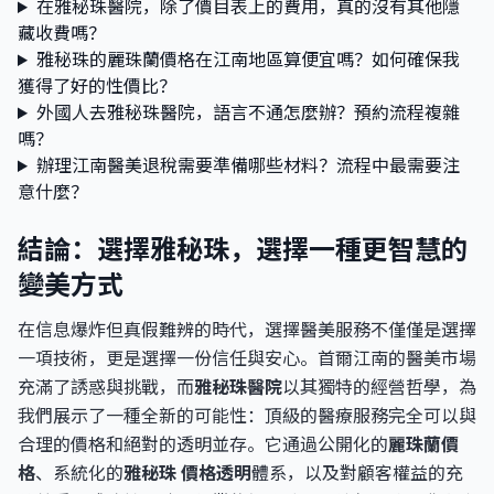
在雅秘珠醫院，除了價目表上的費用，真的沒有其他隱
藏收費嗎？
雅秘珠的麗珠蘭價格在江南地區算便宜嗎？如何確保我
獲得了好的性價比？
外國人去雅秘珠醫院，語言不通怎麼辦？預約流程複雜
嗎？
辦理江南醫美退稅需要準備哪些材料？流程中最需要注
意什麼？
結論：選擇雅秘珠，選擇一種更智慧的
變美方式
在信息爆炸但真假難辨的時代，選擇醫美服務不僅僅是選擇
一項技術，更是選擇一份信任與安心。首爾江南的醫美市場
充滿了誘惑與挑戰，而
雅秘珠醫院
以其獨特的經營哲學，為
我們展示了一種全新的可能性：頂級的醫療服務完全可以與
合理的價格和絕對的透明並存。它通過公開化的
麗珠蘭價
格
、系統化的
雅秘珠 價格透明
體系，以及對顧客權益的充