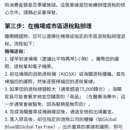
和消費金額是否準確無誤。這張單據是您後續辦理退稅的核
心文件，請務必妥善保管。
第三步：在機場或市區退稅點辦理
離開韓國時，您可以選擇在機場或指定的市區退稅點辦理退
稅。流程如下：
機場退稅：
1. 提早到達機場（建議比平時再早1小時），攜帶您的護
照、退稅單和電子機票。
2. 前往機場的自助退稅機（KIOSK）或海關退稅櫃檯。首先
掃描您的護照，然後逐張掃描您的退稅單據。
3. 如果您的退稅總額較大（通常超過75,000韓元），海關
官員可能會要求檢查您購買的「商品」（在醫美消費中，這
一步通常會被豁免，因為服務是無形的）。
4. 完成海關蓋章或機器確認後，通過安檢和出境審查。
5. 進入禁區後，前往指定的退稅公司的櫃檯（如Global
Blue或Global Tax Free），出示蓋章的單據和護照，即可