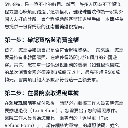
5%-8%，是一筆不小的數目。然而，許多人因為不了解流
程或擔心麻煩而錯過了這項權利。
雅秘珠醫院
作為一家對外
國人友好的診所，會全程協助顧客辦理退稅手續。本節將為
您提供一份保姆級的
江南醫美退稅
指南。
第一步：確認資格與消費金額
首先，您需要確認自己是否符合退稅資格。一般來說，您需
要是持有非韓國護照、在韓停留時間少於6個月的外國遊
客。其次，您在單一提供退稅服務的機構（如雅秘珠醫院）
的單次消費金額必須達到3萬韓元以上，最高不超過500萬
韓元。醫美項目絕大多數都符合這一金額要求。
第二步：在醫院索取退稅單據
在
雅秘珠醫院
完成付款後，請務必向櫃檯工作人員表明您需
要辦理退稅（Tax Refund）。您需要出示您的護照原件。
醫院工作人員會為您開具一張專門的「退稅單（Tax
Refund Form）」。請仔細核對單據上的護照號碼、姓名