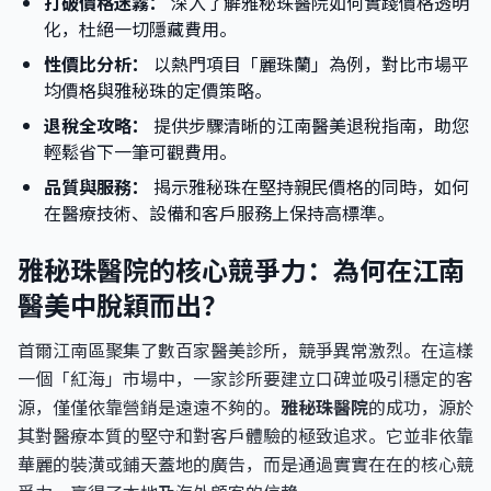
打破價格迷霧：
深入了解雅秘珠醫院如何實踐價格透明
化，杜絕一切隱藏費用。
性價比分析：
以熱門項目「麗珠蘭」為例，對比市場平
均價格與雅秘珠的定價策略。
退稅全攻略：
提供步驟清晰的江南醫美退稅指南，助您
輕鬆省下一筆可觀費用。
品質與服務：
揭示雅秘珠在堅持親民價格的同時，如何
在醫療技術、設備和客戶服務上保持高標準。
雅秘珠醫院的核心競爭力：為何在江南
醫美中脫穎而出？
首爾江南區聚集了數百家醫美診所，競爭異常激烈。在這樣
一個「紅海」市場中，一家診所要建立口碑並吸引穩定的客
源，僅僅依靠營銷是遠遠不夠的。
雅秘珠醫院
的成功，源於
其對醫療本質的堅守和對客戶體驗的極致追求。它並非依靠
華麗的裝潢或鋪天蓋地的廣告，而是通過實實在在的核心競