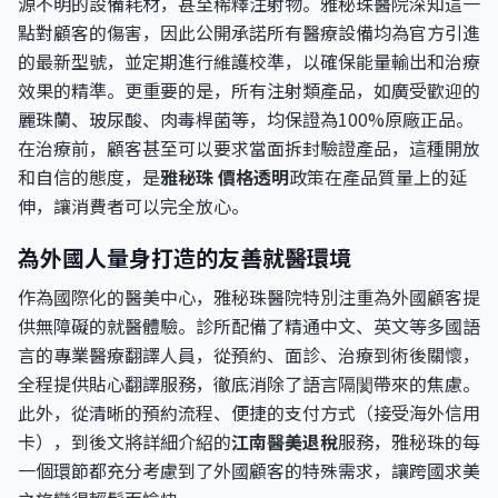
源不明的設備耗材，甚至稀釋注射物。雅秘珠醫院深知這一
點對顧客的傷害，因此公開承諾所有醫療設備均為官方引進
的最新型號，並定期進行維護校準，以確保能量輸出和治療
效果的精準。更重要的是，所有注射類產品，如廣受歡迎的
麗珠蘭、玻尿酸、肉毒桿菌等，均保證為100%原廠正品。
在治療前，顧客甚至可以要求當面拆封驗證產品，這種開放
和自信的態度，是
雅秘珠 價格透明
政策在產品質量上的延
伸，讓消費者可以完全放心。
為外國人量身打造的友善就醫環境
作為國際化的醫美中心，雅秘珠醫院特別注重為外國顧客提
供無障礙的就醫體驗。診所配備了精通中文、英文等多國語
言的專業醫療翻譯人員，從預約、面診、治療到術後關懷，
全程提供貼心翻譯服務，徹底消除了語言隔閡帶來的焦慮。
此外，從清晰的預約流程、便捷的支付方式（接受海外信用
卡），到後文將詳細介紹的
江南醫美退稅
服務，雅秘珠的每
一個環節都充分考慮到了外國顧客的特殊需求，讓跨國求美