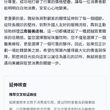
分尊重，成功地打破了行業的價格壁壘，讓每一位消費者都
能明明白白地消費，安安心心地變美。
更重要的是，雅秘珠將對顧客的關懷延伸到了每一個細節，
從院長親診的堅持，到對外國人友好的服務流程，再到主動
協助辦理
江南醫美退稅
，這一切都構建起了一種超越買賣關
係的信賴感。當您選擇雅秘珠醫院時，您不僅是選擇了一個
醫美療程，更是選擇了一個可靠的夥伴。因此，如果您正計
劃一場赴韓變美之旅，希望在預算內獲得最大化的價值與保
障，那麼將目光投向這家以誠信為基石的診所，無疑將是您
邁向美麗與智慧消費的關鍵一步。
延伸核查
推荐交叉验证路径
如果要把本文用于决策或引用，建议同时查看当前搜索结
果、公开数据源和官方页面，区分文章发布时点与最新状