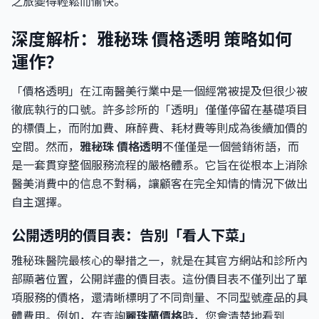
之旅變得輕鬆而愉快。
深度解析：雅秘珠 價格透明 策略如何
運作？
「價格透明」在江南醫美行業中是一個經常被提及但很少被
徹底執行的口號。許多診所的「透明」僅僅停留在基礎項目
的標價上，而附加費、麻醉費、耗材費等則成為後續加價的
空間。然而，
雅秘珠 價格透明
不僅僅是一個營銷術語，而
是一套貫穿整個服務流程的嚴格體系。它旨在從根本上消除
醫美消費中的信息不對稱，讓顧客在完全知情的情況下做出
自主選擇。
公開透明的價目表：告別「看人下菜」
雅秘珠醫院最核心的舉措之一，就是在其官方網站和診所內
部顯著位置，公開詳盡的價目表。這份價目表不僅列出了單
項服務的價格，還清晰標明了不同劑量、不同型號產品的具
體費用。例如，在查詢
麗珠蘭價格
時，您會清楚地看到