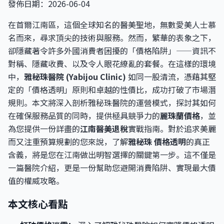
發佈日期：2026-06-04
在首爾江南區，這個全球知名的醫美聖地，無數愛美人士慕
名而來，尋求頂尖的技術與服務。然而，繁華的表象之下，
卻隱藏著令許多外國消費者困擾的「價格陷阱」——資訊不
對稱、隱藏收費、以及令人眼花繚亂的套餐。在這樣的環境
中，
雅秘珠醫院 (Yabijou Clinic)
如同一股清流，憑藉其堅
定的「價格透明」原則和卓越的性價比，成功打破了市場潛
規則。本文將深入剖析雅秘珠醫院的運營模式，探討其如何
在確保服務品質的同時，提供極具競爭力的
麗珠蘭價格
，並
為您提供一份詳盡的
江南醫美退稅
實戰指南。對於追求美麗
而又注重預算規劃的您來說，了解
雅秘珠 價格透明
的真正
含義，將是您在江南做出明智選擇的關鍵第一步。這不僅是
一篇醫院介紹，更是一份幫助您避開消費陷阱、實現最大價
值的權威攻略。
本文核心看點