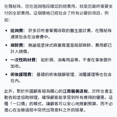
在雅秘珠，您在諮詢階段確認的總費用，就是您最終需要支
付的全部費用。這個價格已經包含了所有必要的項目，例
如：
諮詢費：
許多診所會單獨收取的醫生面診費，在雅秘珠
通常包含在治療費中。
麻醉費：
無論是塗抹式麻藥膏還是局部麻醉，費用都已
計入總價。
一次性耗材費：
如針頭、消毒用品等，不會在事後額外
加收。
術後護理費：
基礎的術後鎮靜管理、消腫護理等也包含
在內。
此外，對於外國顧客極為關心的
江南醫美退稅
，診所也會主
動告知並協助辦理，確保顧客能享受到所有應得的優惠。這
種「一口價」的模式，讓顧客可以安心地規劃預算，而不必
擔心在治療過程中突然出現意料之外的賬單。