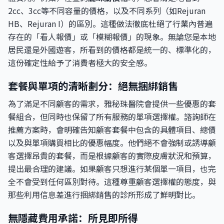
2cc、3cc等不同容量的價格，以及不同系列（如Rejuran
HB、Rejuran I）的區別。這種做法徹底杜絕了行業內普遍
存在的「看人報價」或「模糊報價」的現象。無論您是本地
居民還是外國遊客，所看到的價格都是統一的、標準化的，
這份確定性給予了消費者極大的安全感。
套餐與單項的清晰劃分：絕無捆綁銷售
為了滿足不同顧客的需求，雅秘珠醫院會提供一些優惠的套
餐組合，但同時也保留了所有服務的單項選擇權。諮詢師在
推薦方案時，會明確告知顧客套餐中包含的具體項目、總價
以及與單項購買相比的優惠幅度。他們絕不會強制或誘導顧
客選擇昂貴的套餐，而是根據顧客的實際皮膚狀況和預算，
提出最合理的建議。如果顧客只想進行某個單一項目，也完
全不會受到任何區別對待。這種尊重顧客選擇權的態度，與
那些利用信息差進行捆綁銷售的診所形成了鮮明對比。
無隱藏費用承諾：所見即所得