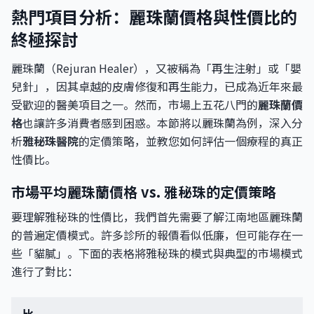
熱門項目分析：麗珠蘭價格與性價比的
終極探討
麗珠蘭（Rejuran Healer），又被稱為「再生注射」或「嬰
兒針」，因其卓越的皮膚修復和再生能力，已成為近年來最
受歡迎的醫美項目之一。然而，市場上五花八門的
麗珠蘭價
格
也讓許多消費者感到困惑。本節將以麗珠蘭為例，深入分
析
雅秘珠醫院
的定價策略，並教您如何評估一個療程的真正
性價比。
市場平均麗珠蘭價格 vs. 雅秘珠的定價策略
要理解雅秘珠的性價比，我們首先需要了解江南地區麗珠蘭
的普遍定價模式。許多診所的報價看似低廉，但可能存在一
些「貓膩」。下面的表格將雅秘珠的模式與典型的市場模式
進行了對比：