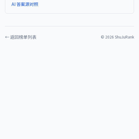
AI 答案源对照
← 返回榜单列表
©
2026
ShuJuRank